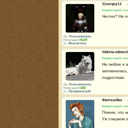
31sergey13
Комментарий к кн
Честно? Не оч
Пользователь
Пр:
+5147
Репутация:
Мыслитель
Ст:
Valkiria-odinoc
Комментарий к кн
Не люблю я зи
запомнилась, 
подросткам.
Пользователь
Пр:
+162
Репутация:
Продвинутый
Ст:
Фантазейка
Комментарий к кн
Помню, что чи
Уж слишком з