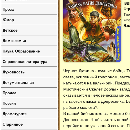
ISB
Проза
Стр
Тир
Юмор
Фо
Язы
Детское
Дом и семья
Наука, Образование
Справочная литература
Черная Дюжина - лучшие бойцы Та
Духовность
света, усиленный грифоном, заста
Документальная
натыкаются на валькирий. Предво
Мистический Скелет Воблы - зага
Прочее
оказывается в человеческом мире
пытаются отыскать Депресняка. Ве
Поэзия
рыбьего скелета?..
Драматургия
В нашей библиотеке вы можете б
Депресняка»
. Чтобы читать онла
Старинное
перейдите по указанной ссылке. П