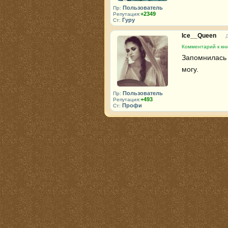
Пользователь
Пр:
+2349
Репутация:
Гуру
Ст:
Ice__Queen
Комментарий к кн
Запомнилась э
могу.
Пользователь
Пр:
+493
Репутация:
Профи
Ст: