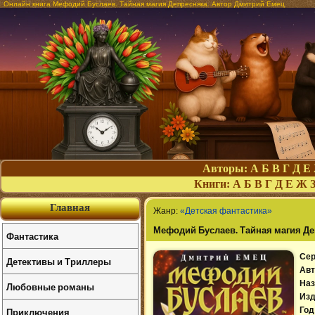
Онлайн книга Мефодий Буслаев. Тайная магия Депресняка. Автор Дмитрий Емец
Авторы:
А
Б
В
Г
Д
Е
Книги:
А
Б
В
Г
Д
Е
Ж
Главная
Жанр:
«Детская фантастика»
Мефодий Буслаев. Тайная магия Д
Фантастика
Сер
Детективы и Триллеры
Авт
Наз
Любовные романы
Изд
Приключения
Год