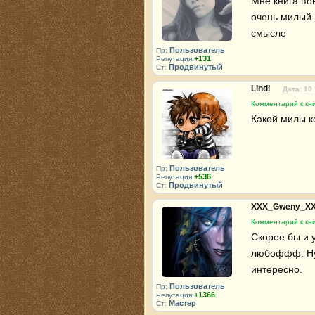
Мне книга пон
очень милый.
смысле
Пользователь
Пр:
+131
Репутация:
Продвинутый
Ст:
Lindi
Дата: 10
Комментарий к кн
Какой милы ко
Пользователь
Пр:
+536
Репутация:
Продвинутый
Ст:
XXX_Gweny_X
Комментарий к кн
Скорее бы и 
любоффф. Ну 
интересно.
Пользователь
Пр:
+1366
Репутация:
Мастер
Ст: