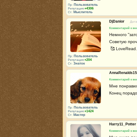
Пользователь
Пр:
+4306
Репутация:
Мыслитель
Ст:
DjDanior
Дата
Комментарий к кн
Немного "зат
Советую прочи
 🥰 LoveRead.
Пользователь
Пр:
+204
Репутация:
Знаток
Ст:
AnnaRenalds1
Комментарий к кн
Мне понравил
Конец порадо
Пользователь
Пр:
+1424
Репутация:
Мастер
Ст:
Harry11_Potter
Комментарий к кн