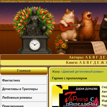
Онлайн книга Гарпия с пропеллером. Автор Дарья Донцова
Авторы:
А
Б
В
Г
Д
Е
Книги:
А
Б
В
Г
Д
Е
Ж
Главная
Жанр:
«Дамский детективный роман»
Гарпия с пропеллером
Фантастика
Сер
Детективы и Триллеры
Авт
Наз
Любовные романы
Изд
Приключения
Год