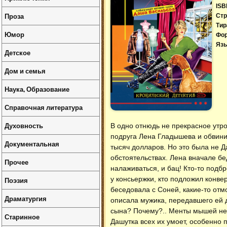
ISB
Проза
Стр
Тир
Юмор
Фо
Язы
Детское
Дом и семья
Наука, Образование
Справочная литература
Духовность
В одно отнюдь не прекрасное утр
подруга Лена Гладышева и обвинил
Документальная
тысяч долларов. Но это была не Д
обстоятельствах. Лена вначале бед
Прочее
налаживаться, и бац! Кто-то подб
у консьержки, кто подложил конве
Поэзия
беседовала с Соней, какие-то отм
Драматургия
описала мужика, передавшего ей д
сына? Почему?.. Менты мышей не 
Старинное
Дашутка всех их умоет, особенно 