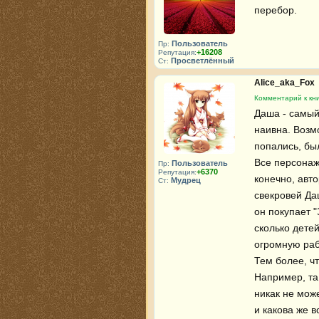
перебор.
Пользователь
Пр:
+16208
Репутация:
Просветлённый
Ст:
Alice_aka_Fox
Комментарий к кни
Даша - самый
наивна. Возмо
попались, бы
Все персонаж
Пользователь
Пр:
+6370
Репутация:
конечно, авто
Мудрец
Ст:
свекровей Даш
он покупает 
сколько детей 
огромную рабо
Тем более, чт
Например, та 
никак не мож
и какова же в