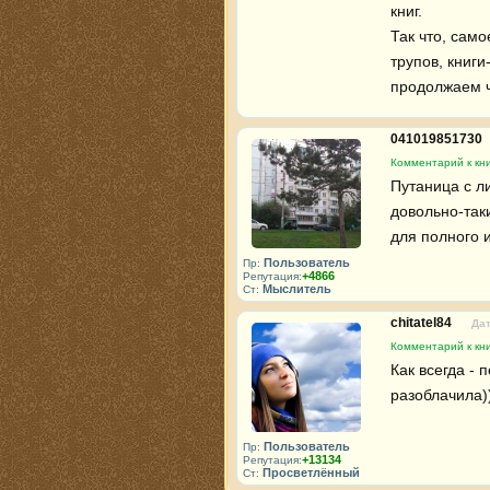
книг. 

Так что, само
трупов, книги
продолжаем ч
041019851730
Комментарий к кни
Путаница с л
довольно-так
для полного 
Пользователь
Пр:
+4866
Репутация:
Мыслитель
Ст:
chitatel84
Дат
Комментарий к кни
Как всегда - 
разоблачила))
Пользователь
Пр:
+13134
Репутация:
Просветлённый
Ст: