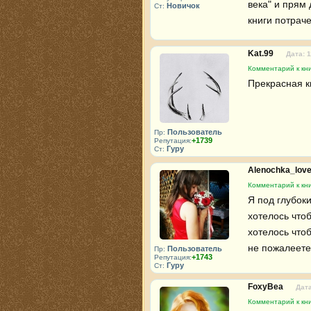
века" и прям 
Новичок
Ст:
книги потраче
Kat.99
Дата: 1
Комментарий к кни
Прекрасная к
Пользователь
Пр:
+1739
Репутация:
Гуру
Ст:
Alenochka_lov
Комментарий к кни
Я под глубок
хотелось чтоб
хотелось чтоб
не пожалеете
Пользователь
Пр:
+1743
Репутация:
Гуру
Ст:
FoxyBea
Дата
Комментарий к кни