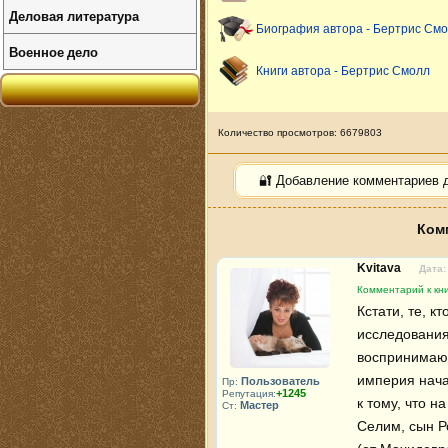
Деловая литература
Биография автора - Бертрис См
Военное дело
Книги автора - Бертрис Смолл
Количество просмотров: 6679803
🔐 Добавление комментариев 
Ком
Kvitava
Дата:
Комментарий к кни
Кстати, те, к
исследования 
воспринимают
империя нача
Пользователь
Пр:
+1245
Репутация:
к тому, что 
Мастер
Ст:
Селим, сын Р