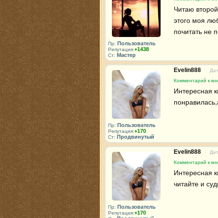
Читаю второй 
этого моя люб
почитать не 
Пользователь
Пр:
+1438
Репутация:
Мастер
Ст:
Evelin888
Дат
Комментарий к кни
Интересная кн
понравилась,
Пользователь
Пр:
+170
Репутация:
Продвинутый
Ст:
Evelin888
Дат
Комментарий к кни
Интересная к
читайте и суд
Пользователь
Пр:
+170
Репутация: