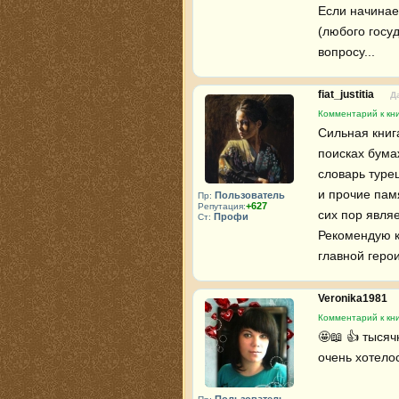
Если начинаеш
(любого госуд
вопросу...
fiat_justitia
Д
Комментарий к кни
Сильная книга
поисках бумаж
словарь турец
и прочие пам
Пользователь
Пр:
+627
Репутация:
сих пор явля
Профи
Ст:
Рекомендую к
главной геро
Veronika1981
Комментарий к кни
🤩📖 👍 тысяч
очень хотело
Пользователь