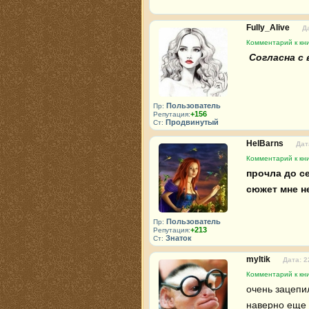
Fully_Alive
Д
Комментарий к кни
 Согласна с
Пользователь
Пр:
+156
Репутация:
Продвинутый
Ст:
HelBarns
Дат
Комментарий к кни
прочла до с
сюжет мне н
Пользователь
Пр:
+213
Репутация:
Знаток
Ст:
myltik
Дата: 2
Комментарий к кни
очень зацепи
наверно еще 