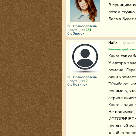
В принципе к
потом скучно.
Бесма будет 
Пользователь
Пр:
+224
Репутация:
Знаток
Ст:
Hafiz
Дата: 11
Комментарий к кни
Книга так себ
У автора явна
романа "Гарем
один хромает 
Пользователь
Пр:
+9
Репутация:
"Улыбают" ко
Новичок
Ст:
понимаю, что 
сериал ничего
Книга - один 
Не понимаю, 
ИСТОРИЧЕСКИЙ
реальный кус
такой степени