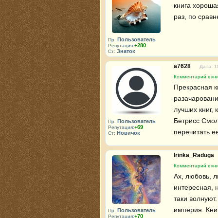
книга хороша
раз, по срав
Пользователь
Пр:
+280
Репутация:
Знаток
Ст:
a7628
Дата: 1
Комментарий к кни
Прекрасная к
разачаровани
лучших книг, 
Бетрисс Смол
Пользователь
Пр:
+69
Репутация:
перечитать е
Новичок
Ст:
Irinka_Raduga
Комментарий к кни
Ах, любовь, л
интересная, 
таки волнуют
империя. Кни
Пользователь
Пр:
+70
Репутация: