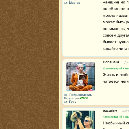
женщин( но п
Мастер
Ст:
на её мести 
можно назват
может быть ре
понимаешь, чт
совсем друга
бывает нудно
кидайте читат
Consuella
Дат
Комментарий к кни
Жизнь и любо
читается легк
Пользователь
Пр:
+2008
Репутация:
Гуру
Ст:
pacariny
Дата
Комментарий к кни
Необычный сю