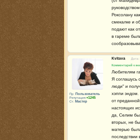
(от Махидевр
руководством
Роксолану как
смекалке и об
подают как от
в гареме был
сообразовыва
Kvitava
Дата:
Комментарий к кни
Любителям га
Я соглашусь с
люди" и полу
хэппи эндом.
Пользователь
Пр:
+1245
Репутация:
от преданной
Мастер
Ст:
настоящих ист
да, Селим бы
вторых, не б
матерью была
последствии 