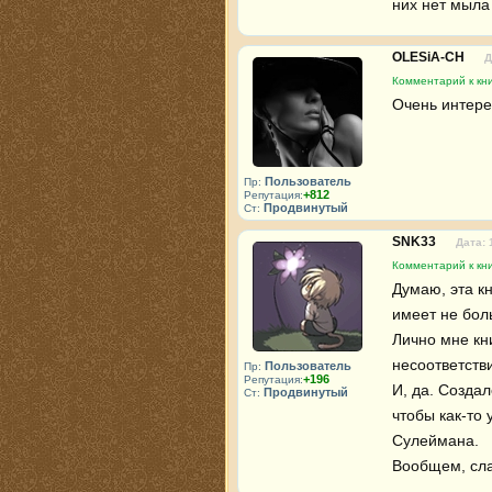
них нет мыла
OLESiA-CH
Д
Комментарий к кни
Очень интере
Пользователь
Пр:
+812
Репутация:
Продвинутый
Ст:
SNK33
Дата: 
Комментарий к кни
Думаю, эта к
имеет не боль
Лично мне кн
несоответств
Пользователь
Пр:
+196
Репутация:
И, да. Создал
Продвинутый
Ст:
чтобы как-то 
Сулеймана. 

Вообщем, сла