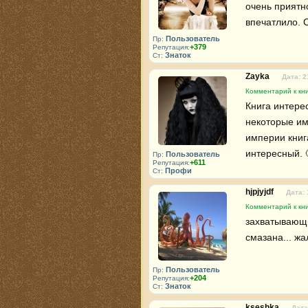
очень приятн
впечатлило. 
Пользователь
Пр:
+379
Репутация:
Знаток
Ст:
Zayka
Дата: 2
Комментарий к кни
Книга интере
некоторые им
империи книг
интересный. 
Пользователь
Пр:
+611
Репутация:
Профи
Ст:
hjpjyjdf
Дата: 
Комментарий к кни
захватывающи
смазана... жа
Пользователь
Пр:
+204
Репутация:
Знаток
Ст:
kseshka
Дата