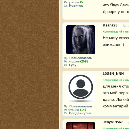
+5
Репутация:
что Явуз Сели
Новичок
Ст:
Дочери у него
Ksana93
Дата
Комментарий к кни
Не могу сказа
внимания )
Пользователь
Пр:
+2025
Репутация:
Гуру
Ст:
L0G1N_NNN
Комментарий к кни
Для меня стра
это мой первы
давно. Легкий
комментарий 
Пользователь
Пр:
+147
Репутация:
Продвинутый
Ст:
Jenya19567
Комментарий к кни