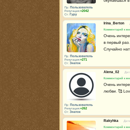
окунаешься в 
Пользователь
Пр:
+2042
Репутация:
Гуру
Ст:
Irina_Berton
Комментарий к кни
Очень интере
в первый раз. 
Случайно натк
Пользователь
Пр:
+271
Репутация:
Знаток
Ст:
Alena_02
Дат
Комментарий к кни
Очень интере
любви. 🥰 Lo
Пользователь
Пр:
+262
Репутация:
Знаток
Ст:
Rakyhka
Дата
Комментарий к кни