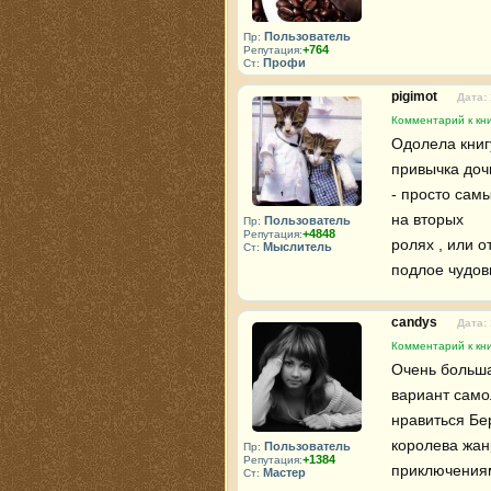
Пользователь
Пр:
+764
Репутация:
Профи
Ст:
pigimot
Дата:
Комментарий к кни
Одолела книгу
привычка дочи
- просто самы
на вторых 

Пользователь
Пр:
+4848
Репутация:
ролях , или о
Мыслитель
Ст:
подлое чудов
candys
Дата:
Комментарий к кни
Очень больша
вариант самол
нравиться Бе
королева жан
Пользователь
Пр:
+1384
Репутация:
приключениям
Мастер
Ст: