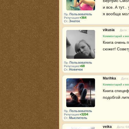
Бертрис Смол
и все. А тут.
я вообще мол
Пользователь
Пр:
+364
Репутация:
Знаток
Ст:
vikusia
Дата: 
Комментарий к кни
Книга очень 
сюжет! Совету
Пользователь
Пр:
+68
Репутация:
Новичок
Ст:
Marihka
Дата:
Комментарий к кни
Книга спецефи
подобгой лит
Пользователь
Пр:
+3204
Репутация:
Мыслитель
Ст:
veika
Дата: 04