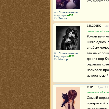
кто любит про
Пользователь
Пр:
+237
Репутация:
Знаток
Ст:
13L2005K
Да
Комментарий к кни
Роман велико
книге однозн
слабым челов
это не хорошо
Пользователь
Пр:
+1271
Репутация:
до сих пор Ка
Мастер
Ст:
отравить хот
написали про
исторический
milla
Дата: 21
Комментарий к кни
Самый первый
прекрасной а
не ревновать