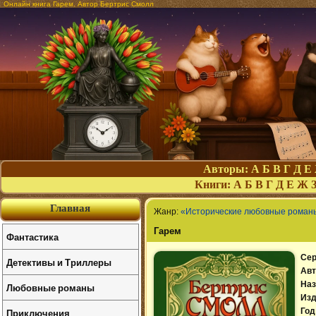
Онлайн книга Гарем. Автор Бертрис Смолл
Авторы:
А
Б
В
Г
Д
Е
Книги:
А
Б
В
Г
Д
Е
Ж
Главная
Жанр:
«Исторические любовные роман
Гарем
Фантастика
Сер
Детективы и Триллеры
Авт
Наз
Любовные романы
Изд
Приключения
Год