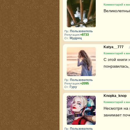
Комментарий к кни
Великолепный
Пользователь
Пр:
+8733
Репутация:
Мудрец
Ст:
Katya__777
Комментарий к кни
С этой книги 
понравилась,
Пользователь
Пр:
+2095
Репутация:
Гуру
Ст:
Knopka_knop
Комментарий к кни
Несмотря на н
занимает поч
Пользователь
Пр: