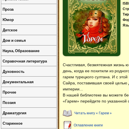
ISB
Проза
Стр
Тир
Юмор
Фо
Язы
Детское
Дом и семья
Наука, Образование
Справочная литература
Счастливая, безмятежная жизнь ю
день, когда ее похитили из родно
Духовность
гарем турецкого султана. И с это
Документальная
Сайра, поставившая своей целью 
империи...
Прочее
В нашей библиотеке вы можете б
«Гарем» перейдите по указанной 
Поэзия
Драматургия
Читать книгу « Гарем »
Старинное
Оглавление книги