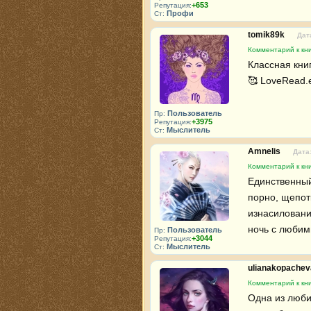
+653
Репутация:
Профи
Ст:
tomik89k
Дат
Комментарий к кни
Классная книг
🥰 LoveRead.
Пользователь
Пр:
+3975
Репутация:
Мыслитель
Ст:
Amnelis
Дата:
Комментарий к кни
Единственный
порно, щепотк
изнасиловани
ночь с люби
Пользователь
Пр:
+3044
Репутация:
Мыслитель
Ст:
ulianakopache
Комментарий к кни
Одна из люби