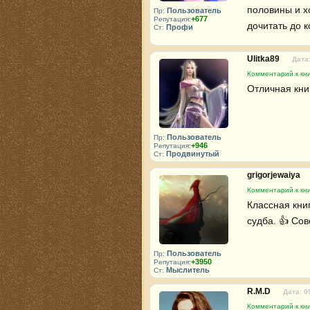
половины и х
Пользователь
Пр:
+677
Репутация:
дочитать до к
Профи
Ст:
Ulitka89
Дата:
Комментарий к кни
Отличная книг
Пользователь
Пр:
+946
Репутация:
Продвинутый
Ст:
grigorjewaiya
Комментарий к кни
Классная кни
судба. 👍 Сов
Пользователь
Пр:
+3950
Репутация:
Мыслитель
Ст:
R.M.D
Дата: 0
Комментарий к кни