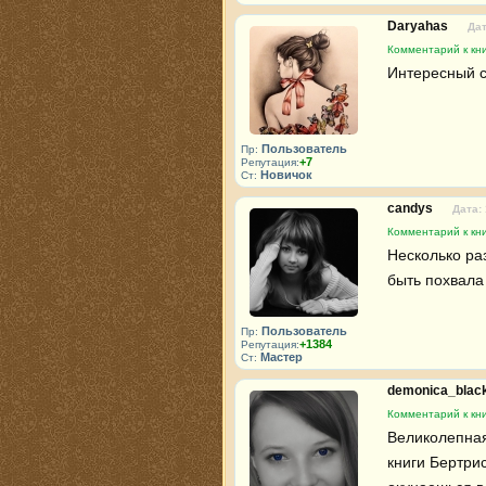
Daryahas
Дат
Комментарий к кни
Интересный с
Пользователь
Пр:
+7
Репутация:
Новичок
Ст:
candys
Дата:
Комментарий к кни
Несколько раз
быть похвала
Пользователь
Пр:
+1384
Репутация:
Мастер
Ст:
demonica_blac
Комментарий к кни
Великолепная
книги Бертри