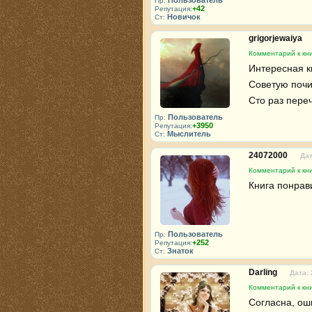
Пр:
+42
Репутация:
Новичок
Ст:
grigorjewaiya
Комментарий к кни
Интересная кн
Советую почит
Сто раз переч
Пользователь
Пр:
+3950
Репутация:
Мыслитель
Ст:
24072000
Дат
Комментарий к кни
Книга понрави
Пользователь
Пр:
+252
Репутация:
Знаток
Ст:
Darling
Дата: 
Комментарий к кни
Согласна, оши