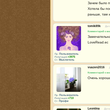
Зачем было п
Хотела бы поф
раньше, там 
tomik89k
Дат
Комментарий к кни
Замечательна
LoveRead.ec 
Пользователь
Пр:
+3975
Репутация:
Мыслитель
Ст:
vuazen2016
Комментарий к кни
Очень хорошая
Пользователь
Пр:
+710
Репутация:
Профи
Ст:
Leontina
Дата