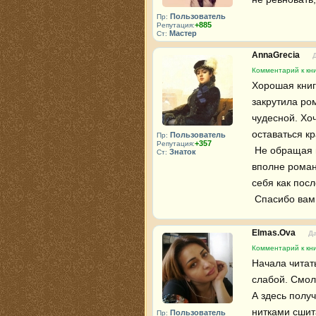
Пользователь
Пр:
+885
Репутация:
Мастер
Ст:
AnnaGrecia
Комментарий к кни
Хорошая книга
закрутила ро
чудесной. Хоч
оставаться к
Пользователь
Пр:
+357
Репутация:
 Не обращая внимания на этот "дефект" (как я говорю) книга четабельная и 
Знаток
Ст:
вполне роман
себя как посл
 Спасибо вам
Elmas.Ova
Да
Комментарий к кни
Начала читать
слабой. Смол
А здесь получ
нитками сшит
Пользователь
Пр: