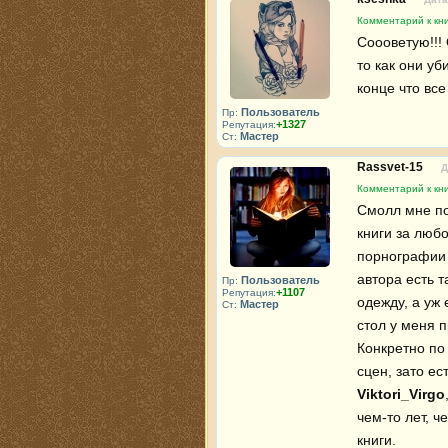
Комментарий к кни
Соооветую!!!
то как они уб
конце что все 
Пользователь
Пр:
+1327
Репутация:
Мастер
Ст:
Rassvet-15
Д
Комментарий к кни
Смолл мне по
книги за люб
порнографии ч
автора есть т
Пользователь
Пр:
+1107
Репутация:
одежду, а уж 
Мастер
Ст:
стол у меня п
Конкретно по 
Viktori_Virgo
чем-то лет, ч
книги.