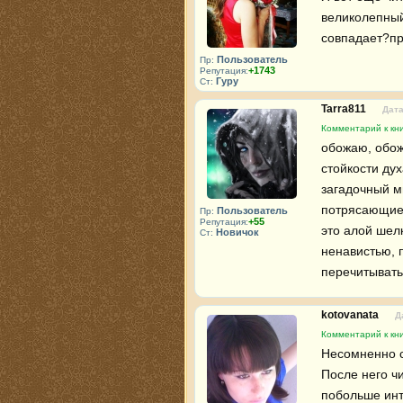
великолепный
совпадает?пр
Пользователь
Пр:
+1743
Репутация:
Гуру
Ст:
Tarra811
Дата
Комментарий к кни
обожаю, обожа
стойкости дух
загадочный м
потрясающие 
Пользователь
Пр:
+55
Репутация:
это алой шел
Новичок
Ст:
ненавистью, 
перечитывать
kotovanata
Д
Комментарий к кни
Несомненно с
После него чи
побольше интр