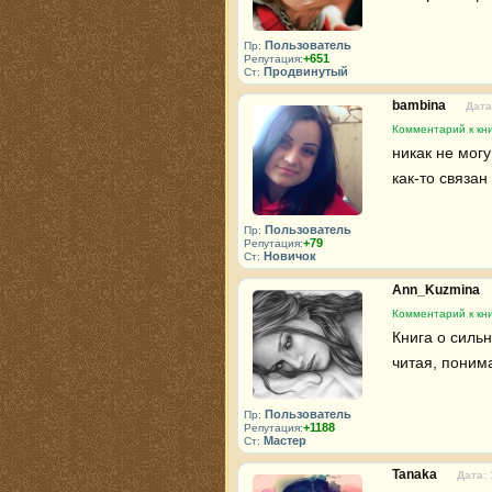
Пользователь
Пр:
+651
Репутация:
Продвинутый
Ст:
bambina
Дата
Комментарий к кни
никак не могу
как-то связан
Пользователь
Пр:
+79
Репутация:
Новичок
Ст:
Ann_Kuzmina
Комментарий к кни
Книга о сильн
читая, поним
Пользователь
Пр:
+1188
Репутация:
Мастер
Ст:
Tanaka
Дата: 