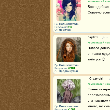
Комментарий к кни
Бесподобная к
Советую всем
Пользователь
Пр:
+43
Репутация:
Новичок
Ст:
JayFox
Дата:
Комментарий к кни
Читала давно
описана судьб
займусь 😉 
Пользователь
Пр:
+2181
Репутация:
Продвинутый
Ст:
_Crazy-girl_
Комментарий к кни
Очень интерес
переживаешь 
эти чувством 
много, но сн
Пользователь
Пр:
+1567
Репутация: