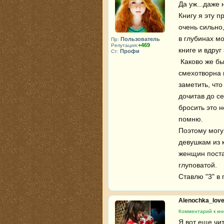
Да уж...даже 
Книгу я эту п
очень сильно,
в глубинах мо
Пользователь
Пр:
+469
Репутация:
книге и вдруг
Профи
Ст:
 Каково же было мое разочарование, когда я поняла, что книга просто 
смехотворна и
заметить, что
дочитав до се
бросить это н
помню. 

Поэтому могу
девушкам из к
женщин поста
глуповатой.

Ставлю "3" в
Alenochka_lov
Комментарий к кни
Я вот еще чит