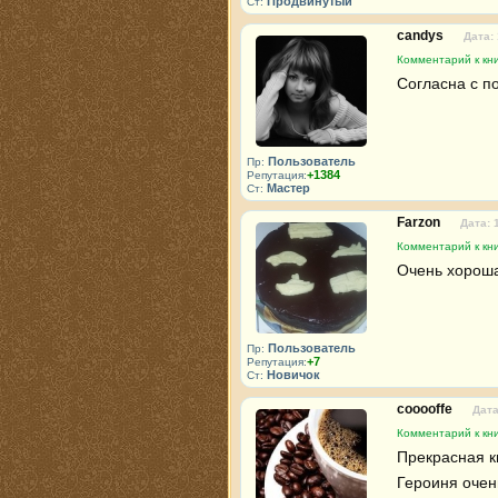
Продвинутый
Ст:
candys
Дата:
Комментарий к кни
Согласна с 
Пользователь
Пр:
+1384
Репутация:
Мастер
Ст:
Farzon
Дата: 
Комментарий к кни
Очень хорошая
Пользователь
Пр:
+7
Репутация:
Новичок
Ст:
cooooffe
Дата
Комментарий к кни
Прекрасная кн
Героиня очен