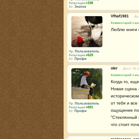
+338
Репутация:
Знаток
Ст:
Vfhaf1981
Да
Комментарий к кн
Люблю книги к
Пользователь
Пр:
+629
Репутация:
Профи
Ст:
oler
Дата: 16.
Комментарий к кн
Когда-то, ещ
Новая сцена -
историческом 
от тебя и все
Пользователь
Пр:
+691
Репутация:
ощущение пон
Профи
Ст:
"Стеклянный 
что стоит поч