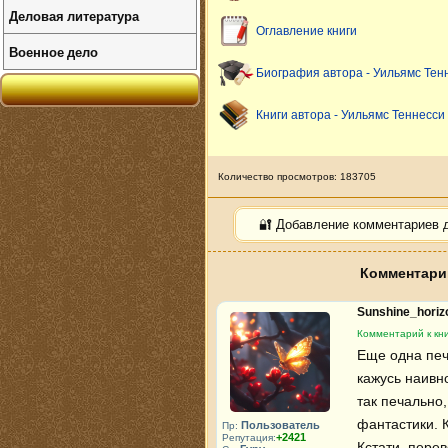
Деловая литература
Оглавление книги
Военное дело
Биография автора - Уильямс Тен
Книги автора - Уильямс Теннесси
Количество просмотров: 183705
🔐 Добавление комментариев 
Комментарии
Sunshine_hori
Комментарий к кн
Еще одна печ
кажусь наивно
так печально,
фантастики. К
Пользователь
Пр:
+2421
Репутация:
Кстати, перев