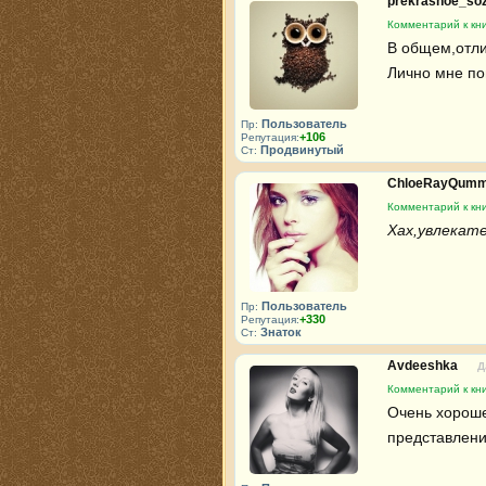
prekrasnoe_so
Комментарий к кн
В общем,отлич
Лично мне по
Пользователь
Пр:
+106
Репутация:
Продвинутый
Ст:
ChloeRayQum
Комментарий к кн
Хах,увлекате
Пользователь
Пр:
+330
Репутация:
Знаток
Ст:
Avdeeshka
Д
Комментарий к кн
Очень хороше
представлени