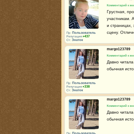
Комментарий к кн
Грустная, пр
участникам. А
и страницах,
сцену. Отличн
Пользователь
Пр:
+437
Репутация:
Знаток
Ст:
margo123789
Комментарий к кн
Давно читала 
обычная ист
Пользователь
Пр:
+338
Репутация:
Знаток
Ст:
margo123789
Комментарий к кн
Давно читала 
обычная ист
Пользователь
Пр: