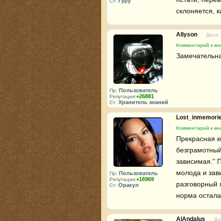
Гуру
Ст:
склоняется, ка
Allyson
Дата:
Комментарий к кн
Замечательна
Пользователь
Пр:
+26881
Репутация:
Хранитель знаний
Ст:
Lost_inmemori
Комментарий к кн
Прекрасная к
безграмотный 
зависимая." П
молода и зави
Пользователь
Пр:
+16969
Репутация:
разговорный 
Оракул
Ст:
норма остала
AlAndalus
Да