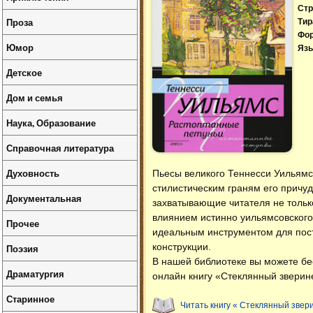
Стр
Проза
Тир
Фо
Юмор
Язы
Детское
Дом и семья
Наука, Образование
Справочная литература
Духовность
Пьесы великого Теннесси Уильямс
стилистическим граням его причудл
Документальная
захватывающие читателя не толь
влиянием истинно уильямсовского
Прочее
идеальным инструментом для пос
конструкции.
Поэзия
В нашей библиотеке вы можете б
Драматургия
онлайн книгу «Стеклянный зверин
Старинное
Читать книгу « Стеклянный звер