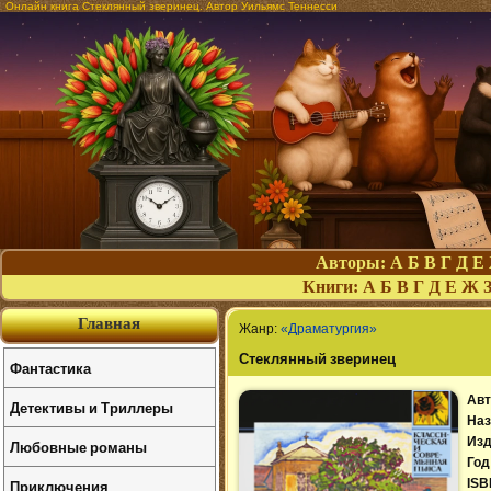
Онлайн книга Стеклянный зверинец. Автор Уильямс Теннесси
Авторы:
А
Б
В
Г
Д
Е
Книги:
А
Б
В
Г
Д
Е
Ж
Главная
Жанр:
«Драматургия»
Стеклянный зверинец
Фантастика
Авт
Детективы и Триллеры
Наз
Изд
Любовные романы
Год
Приключения
ISB