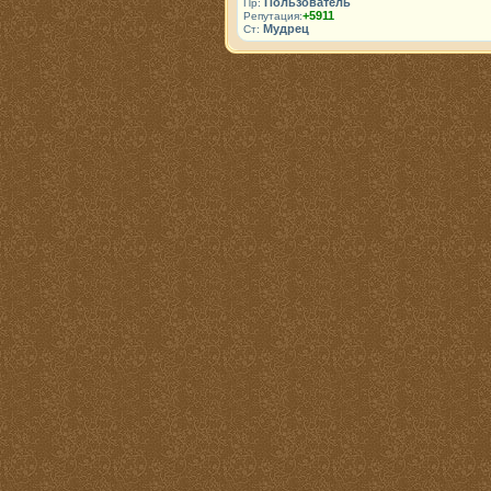
Пользователь
Пр:
+5911
Репутация:
Мудрец
Ст: