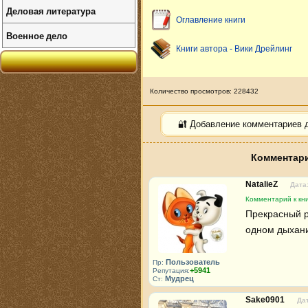
Деловая литература
Оглавление книги
Военное дело
Книги автора - Вики Дрейлинг
Количество просмотров: 228432
🔐 Добавление комментариев 
Комментари
NatalieZ
Дата:
Комментарий к кн
Прекрасный р
одном дыхани
Пользователь
Пр:
+5941
Репутация:
Мудрец
Ст:
Sake0901
Дат