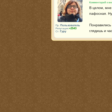
Комментарий к кн
В целом, мне 
пафосная. Ну,
Понравились 
Пользователь
Пр:
+2543
Репутация:
глядишь и ча
Гуру
Ст: