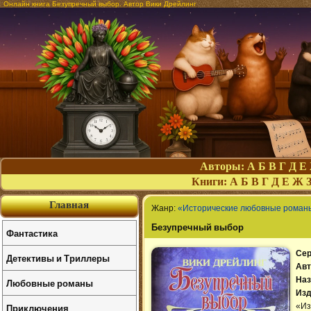
Онлайн книга Безупречный выбор. Автор Вики Дрейлинг
Авторы:
А
Б
В
Г
Д
Е
Книги:
А
Б
В
Г
Д
Е
Ж
Главная
Жанр:
«Исторические любовные роман
Безупречный выбор
Фантастика
Сер
Детективы и Триллеры
Авт
Наз
Любовные романы
Изд
Приключения
«Из