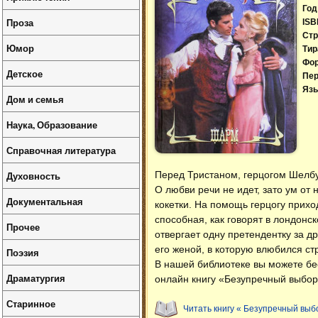
Год
Проза
ISB
Стр
Юмор
Тир
Фо
Детское
Пер
Язы
Дом и семья
Наука, Образование
Справочная литература
Духовность
Перед Тристаном, герцогом Шелбу
О любви речи не идет, зато ум от
Документальная
кокетки. На помощь герцогу прих
способная, как говорят в лондонс
Прочее
отвергает одну претендентку за др
его женой, в которую влюбился с
Поэзия
В нашей библиотеке вы можете б
Драматургия
онлайн книгу «Безупречный выбор
Старинное
Читать книгу « Безупречный выб