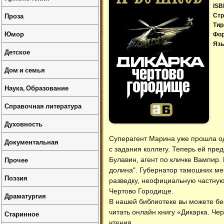
ISB
Проза
Стр
Тир
Юмор
Фо
Язы
Детское
Дом и семья
Наука, Образование
Справочная литература
Духовность
Суперагент Марина уже прошла од
Документальная
с задания коллегу. Теперь ей пре
Прочее
Булавин, агент по кличке Вампир.
долина". Губернатор тамошних ме
Поэзия
разведку, неофициальную частную 
Чертово Городище.
Драматургия
В нашей библиотеке вы можете б
читать онлайн книгу «Дикарка. Че
Старинное
чтения.