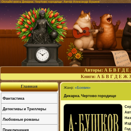
Онлайн книга Дикарка. Чертово городище. Автор Александр Бушков
Авторы:
А
Б
В
Г
Д
Е
Книги:
А
Б
В
Г
Д
Е
Ж
Главная
Жанр:
«Боевик»
Дикарка. Чертово городище
Фантастика
Сер
Детективы и Триллеры
Авт
Наз
Любовные романы
Изд
Приключения
Год