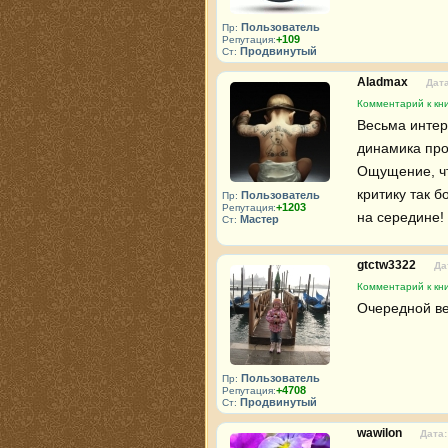
Пользователь
Пр:
+109
Репутация:
Продвинутый
Ст:
Aladmax
Дата
Комментарий к кни
Весьма интер
динамика прос
Ощущение, чт
критику так 
Пользователь
Пр:
+1203
Репутация:
на середине!
Мастер
Ст:
gtctw3322
Да
Комментарий к кни
Очередной ве
Пользователь
Пр:
+4708
Репутация:
Продвинутый
Ст:
wawilon
Дата: