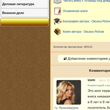
Читать книгу « Устрицы под дож
Деловая литература
Оглавление книги
Военное дело
Биография автора - Оксана Робс
Книги автора - Оксана Робски
Количество просмотров: 185123
🔐 Добавление комментариев 
Комментари
izann
Дата: 21
Комментарий к кн
Это моя перва
книга никака
в 8 лет и 8 л
похититель бы
Пользователь
Пр: