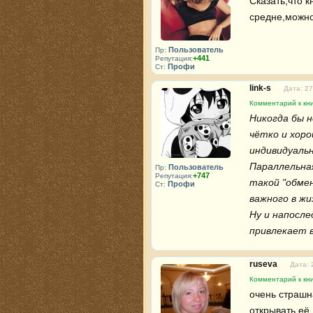
Сказать,что к
средне,можно 
Пользователь
Пр:
+441
Репутация:
Профи
Ст:
link-s
Дата: 27
Комментарий к кн
Никогда бы н
чётко и хоро
индивидуальн
Параллельная
Пользователь
Пр:
+747
Репутация:
такой "обмен
Профи
Ст:
важного в жиз
Ну и напосле
привлекает в
ruseva
Дата: 
Комментарий к кн
очень страшн
открывать её.