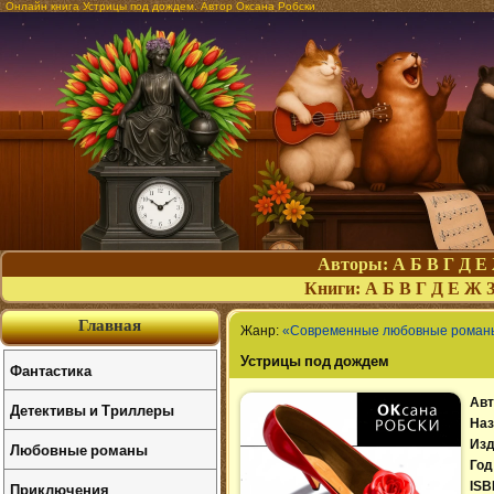
Онлайн книга Устрицы под дождем. Автор Оксана Робски
Авторы:
А
Б
В
Г
Д
Е
Книги:
А
Б
В
Г
Д
Е
Ж
Главная
Жанр:
«Современные любовные роман
Устрицы под дождем
Фантастика
Авт
Детективы и Триллеры
Наз
Изд
Любовные романы
Год
Приключения
ISB