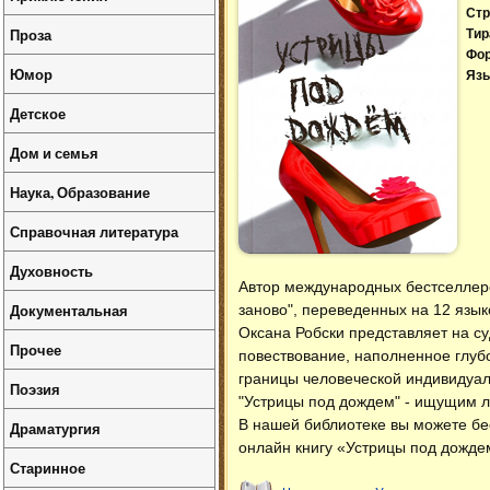
Стр
Проза
Тир
Фо
Юмор
Язы
Детское
Дом и семья
Наука, Образование
Справочная литература
Духовность
Автор международных бестселлеров 
Документальная
заново", переведенных на 12 язык
Оксана Робски представляет на су
Прочее
повествование, наполненное глуб
границы человеческой индивидуал
Поэзия
"Устрицы под дождем" - ищущим 
В нашей библиотеке вы можете б
Драматургия
онлайн книгу «Устрицы под дожде
Старинное