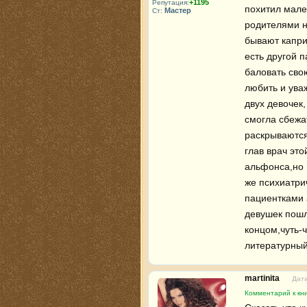
+1195
Репутация:
похитил мале
Мастер
Ст:
родителями не
бывают капри
есть другой п
баловать свою
любить и уваж
двух девочек
смогла сбежа
раскрываются
глав врач это
альфонса,но п
же психиатрич
пациентками 
девушек пошл
концом,чуть-ч
литературный
martinita
Дата
Комментарий к кн