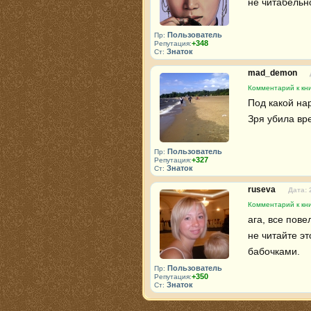
не читабельн
Пользователь
Пр:
+348
Репутация:
Знаток
Ст:
mad_demon
Комментарий к кни
Под какой нар
Зря убила вр
Пользователь
Пр:
+327
Репутация:
Знаток
Ст:
ruseva
Дата: 
Комментарий к кни
ага, все пове
не читайте эт
бабочками.
Пользователь
Пр:
+350
Репутация:
Знаток
Ст: