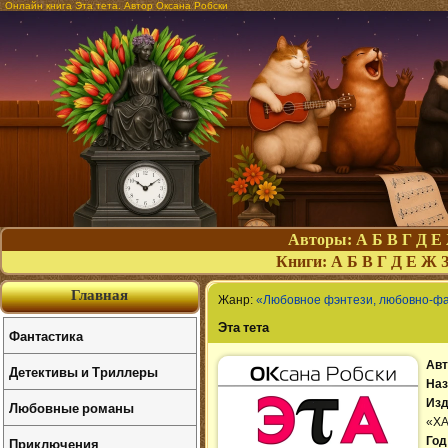
Онлайн книга Эта тета. Автор Оксана Робски
Авторы:
А
Б
В
Г
Д
Е
Книги:
А
Б
В
Г
Д
Е
Ж
Главная
Жанр:
«Любовное фэнтези, любовно-ф
Эта тета
Фантастика
Авт
Детективы и Триллеры
Наз
Изд
Любовные романы
«Х
Приключения
Год