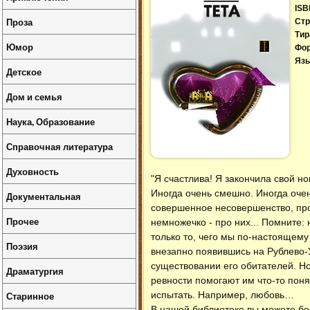
ISB
Проза
Стр
Тир
Юмор
Фо
Язы
Детское
Дом и семья
Наука, Образование
Справочная литература
Духовность
"Я счастлива! Я закончила свой н
Иногда очень смешно. Иногда очен
Документальная
совершенное несовершенство, про
Прочее
немножечко - про них... Помните: 
только то, чего мы по-настоящем
Поэзия
внезапно появившись на Рублево-
существовании его обитателей. Н
Драматургия
ревности помогают им что-то поня
Старинное
испытать. Например, любовь…
В нашей библиотеке вы можете б