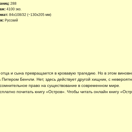
аниц:
288
аж:
4100 экз.
рмат:
84x108/32 (~130х205 мм)
к:
Русский
 отца и сына превращается в кровавую трагедию. Но в этом винов
Питером Бенчли. Нет, здесь действует другой хищник, с невероя
сомнительное право на существование в современном мире.
есплатно
почитать книгу «Остров»
. Чтобы читать онлайн книгу «Ост