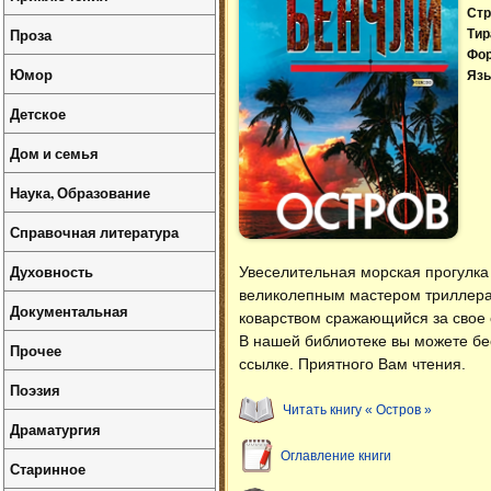
Стр
Проза
Тир
Фо
Юмор
Язы
Детское
Дом и семья
Наука, Образование
Справочная литература
Духовность
Увеселительная морская прогулка
великолепным мастером триллера 
Документальная
коварством сражающийся за свое 
В нашей библиотеке вы можете б
Прочее
ссылке. Приятного Вам чтения.
Поэзия
Читать книгу « Остров »
Драматургия
Оглавление книги
Старинное