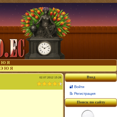
Ю
Я
Э
Ю
Я
Вход
02.07.2012 15:26
🔐 Войти
📝 Регистрация
Поиск по сайту