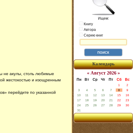
Ищем:
Книгу
Автора
Серию книг
Календарь
« Август 2026 »
ны не акулы, столь любимые
тной жестокостью и изощренным
Пн
Вт
Ср
Чт
Пт
Сб
Вс
1
2
3
4
5
6
7
8
9
ров» перейдите по указанной
10
11
12
13
14
15
16
17
18
19
20
21
22
23
24
25
26
27
28
29
30
31