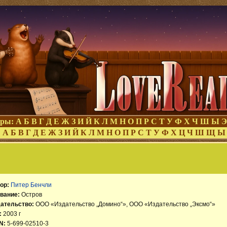
оры:
А
Б
В
Г
Д
Е
Ж
З
И
Й
К
Л
М
Н
О
П
Р
С
Т
У
Ф
Х
Ч
Ш
Ы
Э
:
А
Б
В
Г
Д
Е
Ж
З
И
Й
К
Л
М
Н
О
П
Р
С
Т
У
Ф
Х
Ц
Ч
Ш
Щ
Ы
ор:
Питер Бенчли
вание:
Остров
ательство:
ООО «Издательство „Домино“», ООО «Издательство „Эксмо“»
:
2003 г
N:
5-699-02510-3