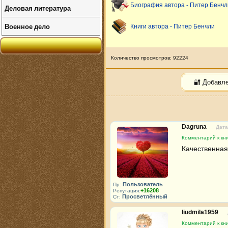
Биография автора - Питер Бенчл
Деловая литература
Военное дело
Книги автора - Питер Бенчли
Количество просмотров: 92224
🔐 Добавл
Dagruna
Дата
Комментарий к кни
Качественная
Пользователь
Пр:
+16208
Репутация:
Просветлённый
Ст:
liudmila1959
Комментарий к кни