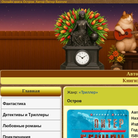
Онлайн книга Остров. Автор Питер Бенчли
Авт
Книги
Главная
Жанр:
«Триллер»
Остров
Фантастика
Авт
Детективы и Триллеры
Наз
Изд
Любовные романы
Год
Приключения
ISB