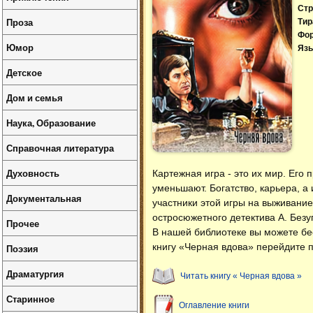
Стр
Проза
Тир
Фо
Юмор
Язы
Детское
Дом и семья
Наука, Образование
Справочная литература
Духовность
Картежная игра - это их мир. Его 
уменьшают. Богатство, карьера, а 
Документальная
участники этой игры на выживание?
остросюжетного детектива А. Безуг
Прочее
В нашей библиотеке вы можете б
книгу «Черная вдова» перейдите п
Поэзия
Драматургия
Читать книгу « Черная вдова »
Старинное
Оглавление книги