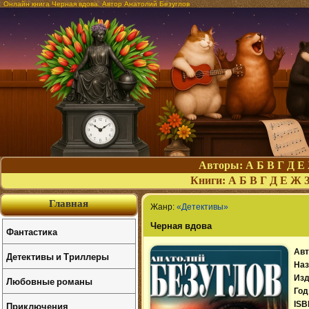
Онлайн книга Черная вдова. Автор Анатолий Безуглов
Авторы:
А
Б
В
Г
Д
Е
Книги:
А
Б
В
Г
Д
Е
Ж
Главная
Жанр:
«Детективы»
Черная вдова
Фантастика
Авт
Детективы и Триллеры
Наз
Изд
Любовные романы
Год
Приключения
ISB