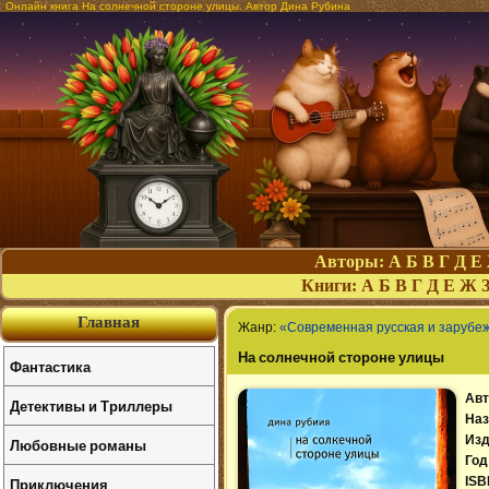
Онлайн книга На солнечной стороне улицы. Автор Дина Рубина
Авторы:
А
Б
В
Г
Д
Е
Книги:
А
Б
В
Г
Д
Е
Ж
Главная
Жанр:
«Современная русская и зарубе
На солнечной стороне улицы
Фантастика
Авт
Детективы и Триллеры
Наз
Изд
Любовные романы
Год
Приключения
ISB