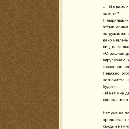
«…И к чему с
памяти?

Я ныряльщик,
всеми моими 
погружается в
дано извлечь
лиц, несколь
«Страшная до
вдруг узнаю, 
косвенное, с
Неважно: этот
незначительно
будет». 

«И нет мне де
хронологии в
Нет уже на пл
продолжают ж
каждый из них