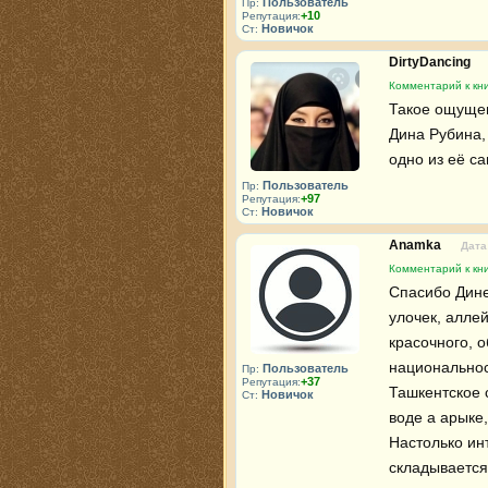
Пользователь
Пр:
+10
Репутация:
Новичок
Ст:
DirtyDancing
Комментарий к кн
Такое ощущени
Дина Рубина, 
одно из её с
Пользователь
Пр:
+97
Репутация:
Новичок
Ст:
Anamka
Дата
Комментарий к кн
Спасибо Дине
улочек, аллей
красочного, 
национальност
Пользователь
Пр:
+37
Репутация:
Ташкентское 
Новичок
Ст:
воде а арыке,
Настолько ин
складывается