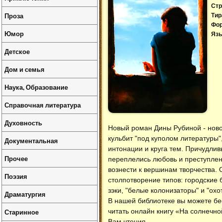
Стр
Проза
Тир
Фо
Юмор
Язы
Детское
Дом и семья
Наука, Образование
Справочная литература
Духовность
Новый роман Дины Рубиной - ново
кульбит "под куполом литературы
Документальная
интонации и круга тем. Причудлив
Прочее
переплелись любовь и преступлени
вознести к вершинам творчества. 
Поэзия
столпотворение типов: городские 
зэки, "белые колонизаторы" и "охо
Драматургия
В нашей библиотеке вы можете б
Старинное
читать онлайн книгу «На солнечно
Вам чтения.