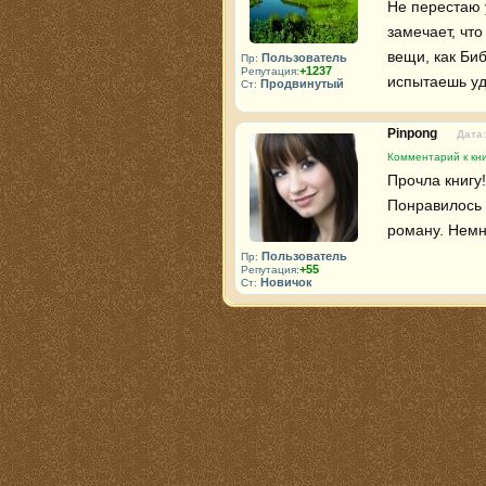
Не перестаю 
замечает, что
вещи, как Биб
Пользователь
Пр:
+1237
Репутация:
испытаешь уд
Продвинутый
Ст:
Pinpong
Дата:
Комментарий к кн
Прочла книгу
Понравилось 
роману. Немн
Пользователь
Пр:
+55
Репутация:
Новичок
Ст: