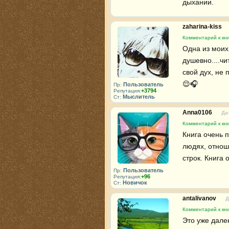
дыхании.
zaharina-kiss
Комментарий к кн
Одна из моих
душевно....чи
свой дух, не 
😌🎧 
Пользователь
Пр:
+3794
Репутация:
Мыслитель
Ст:
Anna0106
Да
Комментарий к кн
Книга очень 
людях, отнош
строк. Книга 
Пользователь
Пр:
+96
Репутация:
Новичок
Ст:
antalivanov
Д
Комментарий к кн
Это уже дале