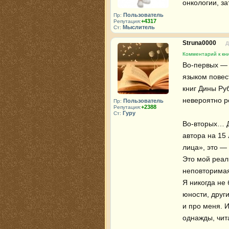
онкологии, з
Пользователь
Пр:
+4317
Репутация:
Мыслитель
Ст:
Struna0000
Д
Комментарий к кн
Во-первых — 
языком повес
книг Дины Руб
невероятно р
Пользователь
Пр:
+2388
Репутация:
Гуру
Ст:
Во-вторых… Д
автора на 15 
лица», это — 
Это мой реал
неповторимая
Я никогда не 
юности, други
и про меня. 
однажды, чита