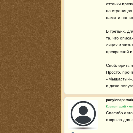
оттенки прежн
на страницах 
памяти наших 
В третьих, дл
та, что описа
лицах и жизня
прекрасной и 
Спойлерить н
Просто, проч
«Мышастый»,
и даже попуг
panylenaperva
Комментарий к кн
Спасибо авто
открыла для 