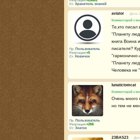
+26881
Репутация:
Хранитель знаний
Ст:
aviator
Дата: 
Комментарий к кн
Те,кто писал 
"Планету люде
книга Воина и
писателя? Кур
Пользователь
Пр:
+5
Репутация:
"гармонично-
Новичок
Ст:
"Планету люде
Человека не "
lunatictomcat
Комментарий к кн
Очень много 
но тем не ме
Пользователь
Пр:
+266
Репутация:
Знаток
Ст:
23BAS23
Дат