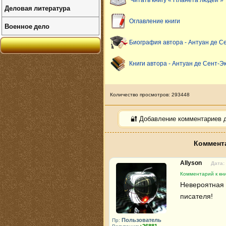
Читать книгу « Планета людей »
Деловая литература
Оглавление книги
Военное дело
Биография автора - Антуан де С
Книги автора - Антуан де Сент-
Количество просмотров: 293448
🔐 Добавление комментариев 
Коммента
Allyson
Дата:
Комментарий к кн
Невероятная р
писателя!
Пользователь
Пр: