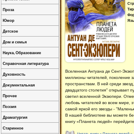
Стр
Проза
Тир
Фо
Юмор
Язы
Детское
Дом и семья
Наука, Образование
Справочная литература
Вселенная Антуана де Сент-Экзюп
Духовность
миллионы читателей, поколение з
пространствам. В ней среди звезд
Документальная
двадцатого столетия" открывает п
Прочее
светил вселенной Экзюпери. Отм
любовь читателей во всем мире, 
Поэзия
самой яркой его звезды - "Малень
В нашей библиотеке вы можете б
Драматургия
книгу «Планета людей» перейдите
Старинное