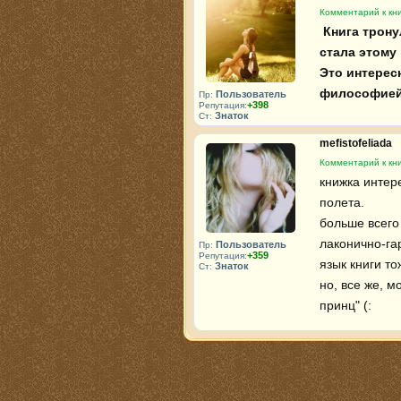
Комментарий к кн
 Книга тронула до слёз. Экзюпери прекрасный писатель. И эта книга 
стала этому
Это интерес
философией 
Пользователь
Пр:
+398
Репутация:
Знаток
Ст:
mefistofeliada
Комментарий к кн
книжка интер
полета.

больше всего 
лаконично-га
Пользователь
Пр:
+359
Репутация:
язык книги то
Знаток
Ст:
но, все же, 
принц" (: