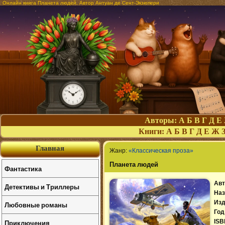
Онлайн книга Планета людей. Автор Антуан де Сент-Экзюпери
Авторы:
А
Б
В
Г
Д
Е
Книги:
А
Б
В
Г
Д
Е
Ж
Главная
Жанр:
«Классическая проза»
Планета людей
Фантастика
Авт
Детективы и Триллеры
Наз
Изд
Любовные романы
Год
Приключения
ISB