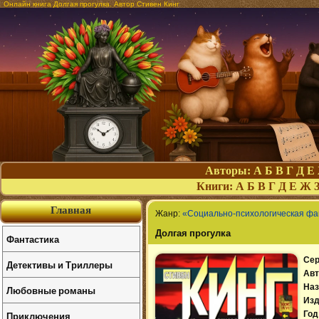
Онлайн книга Долгая прогулка. Автор Стивен Кинг
Авторы:
А
Б
В
Г
Д
Е
Книги:
А
Б
В
Г
Д
Е
Ж
Главная
Жанр:
«Социально-психологическая фа
Долгая прогулка
Фантастика
Сер
Детективы и Триллеры
Авт
Наз
Любовные романы
Изд
Приключения
Год