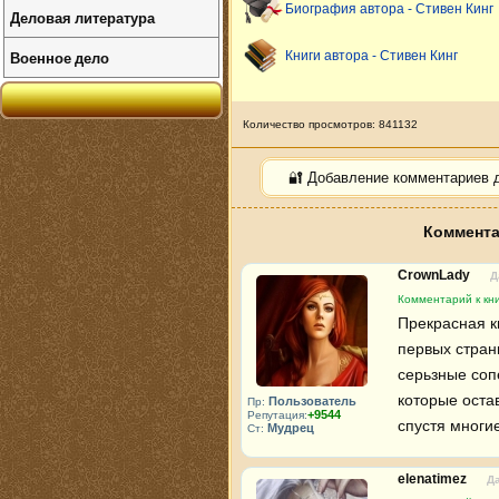
Биография автора - Стивен Кинг
Деловая литература
Военное дело
Книги автора - Стивен Кинг
Количество просмотров: 841132
🔐 Добавление комментариев 
Коммента
CrownLady
Д
Комментарий к кни
Прекрасная кн
первых страни
серьзные сопе
которые оста
Пользователь
Пр:
+9544
Репутация:
спустя многие
Мудрец
Ст:
elenatimez
Да