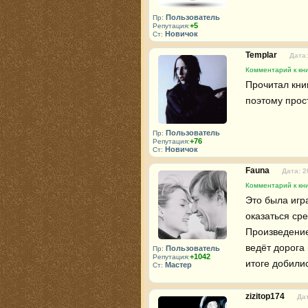
Пользователь
Пр:
+5
Репутация:
Новичок
Ст:
Templar
Дата:
Комментарий к кни
Прочитал книг
поэтому прос
Пользователь
Пр:
+76
Репутация:
Новичок
Ст:
Fauna
Дата: 2
Комментарий к кни
Это была игр
оказаться ср
Произведение
ведёт дорога 
Пользователь
Пр:
+1042
Репутация:
итоге добили
Мастер
Ст:
zizitop174
Дат