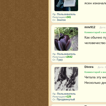
ясен изначал
Пользователь
Пр:
+341
Репутация:
Знаток
Ст:
mnv912
Дата:
Комментарий к кни
Как обычно пу
человечество 
Пользователь
Пр:
+2642
Репутация:
Гуру
Ст:
Divora
Дата: 
Комментарий к кни
Читала эту к
Несколько дн
Пользователь
Пр:
+129
Репутация:
Продвинутый
Ст: