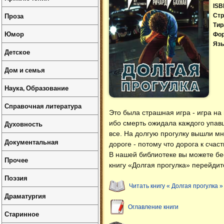
ISB
Проза
Стр
Тир
Юмор
Фо
Язы
Детское
Дом и семья
Наука, Образование
Справочная литература
Это была страшная игра - игра на
ибо смерть ожидала каждого упавш
Духовность
все. На долгую прогулку вышли мн
Документальная
дороге - потому что дорога к счас
В нашей библиотеке вы можете б
Прочее
книгу «Долгая прогулка» перейдит
Поэзия
Читать книгу « Долгая прогулка »
Драматургия
Оглавление книги
Старинное