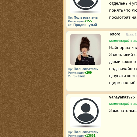
отдельный уг
понять что л
посмотрят на 
Пользователь
Пр:
+155
Репутация:
Продвинутый
Ст:
Totoro
Дата: 2
Комментарий к кни
Найперша книг
Захопливий сю
діями кожного
надзвичайно з
Пользователь
Пр:
+209
Репутация:
цінувати кожн
Знаток
Ст:
щире спасибі 
yanayana1975
Комментарий к кни
Замечательная
Пользователь
Пр:
+13661
Репутация: