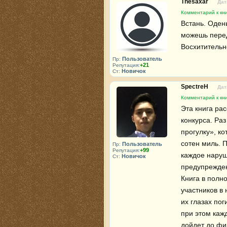
Thesaxar
Дат
Комментарий к кни
Встань. Одень
можешь передв
Восхитительн
Пользователь
Пр:
+21
Репутация:
Новичок
Ст:
SpectreH
Дат
Комментарий к кни
Эта книга ра
конкурса. Раз
прогулку», к
сотен миль. 
Пользователь
Пр:
+99
Репутация:
каждое наруш
Новичок
Ст:
предупрежден
Книга в полн
участников в 
их глазах пог
при этом кажд
дойдет до фи