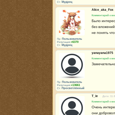
Мудрец
Ст:
Alice_aka_Fox
Комментарий к кни
Было интересн
без вложений.
не понять что
Пользователь
Пр:
+6370
Репутация:
Мудрец
Ст:
yanayana1975
Комментарий к кни
Замечательная
Пользователь
Пр:
+13661
Репутация:
Просветлённый
Ст:
T_ie
Дата: 11.
Комментарий к кни
Очень интерес
они доброволь