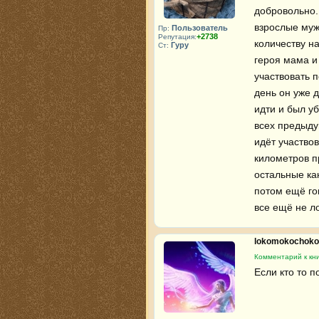
добровольно.
взрослые мужи
Пользователь
Пр:
+2738
Репутация:
количеству на
Гуру
Ст:
героя мама и 
участвовать 
день он уже д
идти и был уб
всех предыду
идёт участвов
километров п
остальные как
потом ещё гов
все ещё не л
lokomokochok
Комментарий к кни
Если кто то 