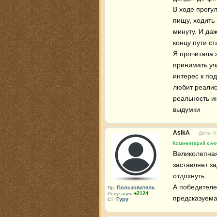
В ходе прогул
пищу, ходить 
минуту. И да
концу пути ст
Я прочитала э
принимать уч
интерес к по
любит реалис
реальность и
выдумки
AsikA
Дата: 0
Комментарий к кни
Великолепная
заставляет за
отдохнуть. 

А победителе
Пользователь
Пр:
+2124
Репутация:
предсказуема
Гуру
Ст: