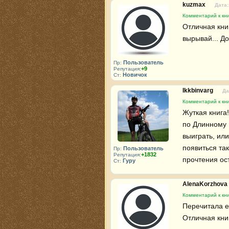
kuzmax
Дата:
Комментарий к кни
Отличная книг
вырывай... Д
Пользователь
Пр:
+9
Репутация:
Новичок
Ст:
Ikkbinvarg
Да
Комментарий к кни
Жуткая книга!
по Длинному 
выиграть, или
появиться та
Пользователь
Пр:
+1832
Репутация:
прочтения ост
Гуру
Ст:
AlenaKorzhova
Комментарий к кни
Перечитала ее
Отличная кни