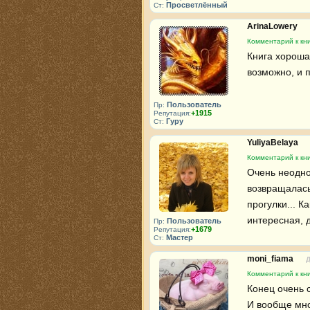
Просветлённый
Ст:
ArinaLowery
Комментарий к кни
Книга хороша
возможно, и 
Пользователь
Пр:
+1915
Репутация:
Гуру
Ст:
YuliyaBelaya
Комментарий к кни
Очень неодноз
возвращалась 
прогулки... К
интересная, 
Пользователь
Пр:
+1679
Репутация:
Мастер
Ст:
moni_fiama
Д
Комментарий к кни
Конец очень с
И вообще мног