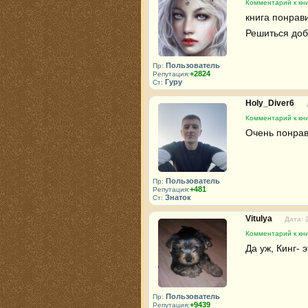
Комментарий к кни
книга понрави
Решиться добр
Пользователь
Пр:
+2824
Репутация:
Гуру
Ст:
Holy_Diver6
Комментарий к кни
Очень понрав
Пользователь
Пр:
+481
Репутация:
Знаток
Ст:
Vitulya
Дата: 
Комментарий к кни
Да уж, Кинг- 
Пользователь
Пр:
+9439
Репутация: