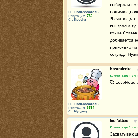
выбирали по 
понимаю,поче
Пользователь
Пр:
+730
Репутация:
Я считаю,что 
Профи
Ст:
выиграл и т.д
конце Стивен 
добивается её
прикольно чит
секунду. Нуж
Kastrulenka
Комментарий к кни
🥰 LoveRead.
Пользователь
Пр:
+6514
Репутация:
Мудрец
Ст:
lustful.bee
Да
Комментарий к кни
Захватывающа