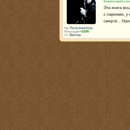
Комментарий к кни
Эта книга вош
с парнями, у 
смерти... На
Пользователь
Пр:
+1526
Репутация:
Мастер
Ст: