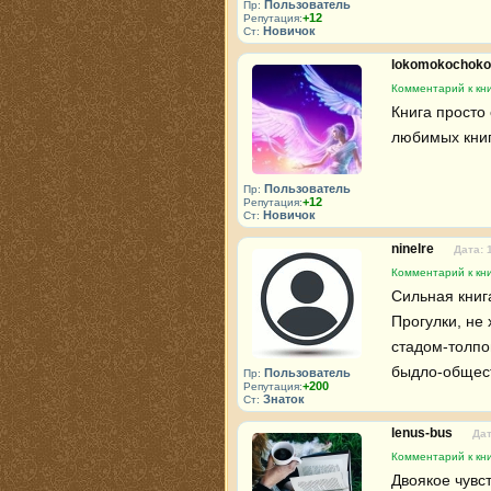
Пользователь
Пр:
+12
Репутация:
Новичок
Ст:
lokomokochok
Комментарий к кни
Книга просто 
любимых кни
Пользователь
Пр:
+12
Репутация:
Новичок
Ст:
ninelre
Дата: 
Комментарий к кни
Сильная книга
Прогулки, не
стадом-толпо
быдло-общес
Пользователь
Пр:
+200
Репутация:
Знаток
Ст:
lenus-bus
Дат
Комментарий к кни
Двоякое чувст