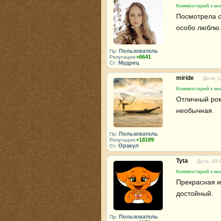
Комментарий к кни
Посмотрела с
особо люблю.
Пользователь
Пр:
+6641
Репутация:
Мудрец
Ст:
miride
Дата: 1
Комментарий к кни
Отличный ром
необычная.
Пользователь
Пр:
+18189
Репутация:
Оракул
Ст:
Tyta
Дата: 29.
Комментарий к кни
Прекрасная ис
достойный.
Пользователь
Пр: