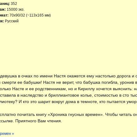
аниц:
352
аж:
15000 экз.
рмат:
70x90/32 (~113х165 мм)
к:
Русский
 девушка в очках по имени Настя окажется ему настолько дорога и о
смерти ее бабушки! Настя не верит, что бабушка погибла, уронив 
только Насте и ее родственникам, но и Кириллу хочется выяснить: 
ставила в наследство и бриллиантовое колье, стоимостью в сто тыс
лиотеку? И кто это шарит вокруг дома в темноте, кто пытается умо
есплатно
почитать книгу «Хроника гнусных времен»
. Чтобы читать о
ссылке. Приятного Вам чтения.
времен »