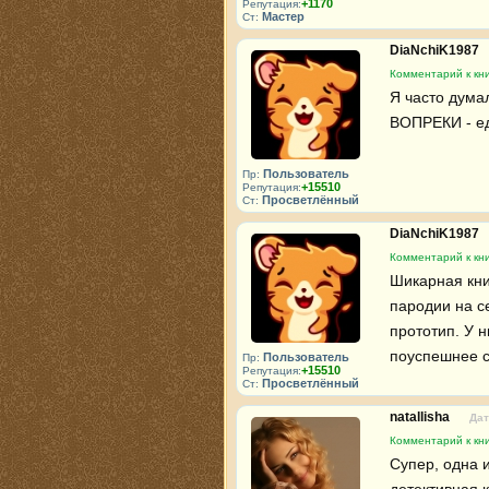
+1170
Репутация:
Мастер
Ст:
DiaNchiK1987
Комментарий к кни
Я часто дума
ВОПРЕКИ - ед
Пользователь
Пр:
+15510
Репутация:
Просветлённый
Ст:
DiaNchiK1987
Комментарий к кни
Шикарная книг
пародии на се
прототип. У 
поуспешнее ст
Пользователь
Пр:
+15510
Репутация:
Просветлённый
Ст:
natallisha
Дат
Комментарий к кни
Супер, одна 
детективная к