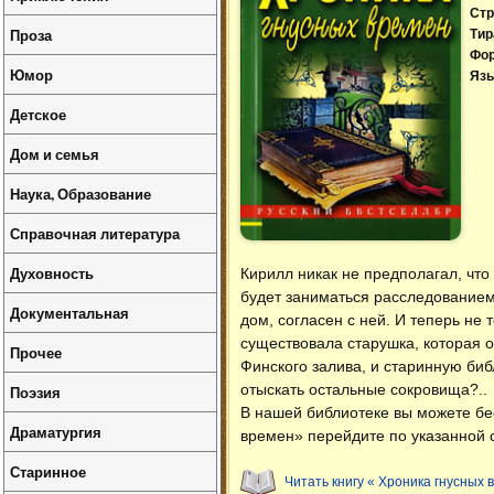
Стр
Проза
Тир
Фо
Юмор
Язы
Детское
Дом и семья
Наука, Образование
Справочная литература
Духовность
Кирилл никак не предполагал, что
будет заниматься расследованием 
Документальная
дом, согласен с ней. И теперь не 
существовала старушка, которая о
Прочее
Финского залива, и старинную биб
отыскать остальные сокровища?..
Поэзия
В нашей библиотеке вы можете б
Драматургия
времен» перейдите по указанной 
Старинное
Читать книгу « Хроника гнусных 