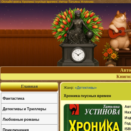
Онлайн книга Хроника гнусных времен. Автор Татьяна Устинова
Авт
Книги
Главная
Жанр:
«Детективы»
Хроника гнусных времен
Фантастика
Авт
Детективы и Триллеры
Наз
Изд
Любовные романы
Год
Приключения
ISB