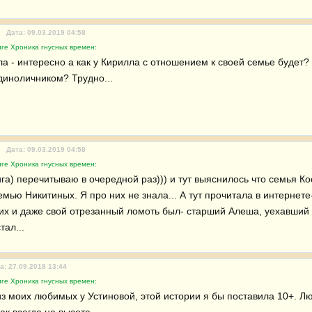
Дата: 09.03.2019 04:58
ге Хроника гнусных времен:
ла - интересно а как у Кирилла с отношением к своей семье будет?
иноличником? Трудно...
Дата: 09.03.2019 04:58
ге Хроника гнусных времен:
а) перечитываю в очередной раз))) и тут выяснилось что семья Кос
мью Никитиных. Я про них не знала... А тут прочитала в интернете
них и даже свой отрезанный ломоть был- старший Алеша, уехавший 
ал...
а: 27.09.2018 13:44
ге Хроника гнусных времен:
из моих любимых у Устиновой, этой истории я бы поставила 10+. Л
ак всегда на высоте.