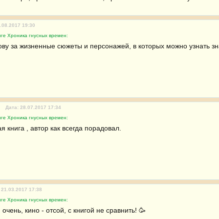
.08.2017 19:30
ге Хроника гнусных времен:
ву за жизненные сюжеты и персонажей, в которых можно узнать зн
Дата: 28.07.2017 17:34
ге Хроника гнусных времен:
 книга , автор как всегда порадовал.
 21.03.2017 17:38
ге Хроника гнусных времен:
очень, кино - отсой, с книгой не сравнить! 🥳 