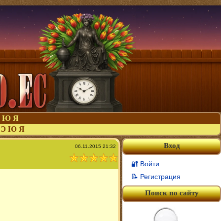
Ю
Я
Э
Ю
Я
Вход
06.11.2015 21:32
🔐 Войти
📝 Регистрация
Поиск по сайту