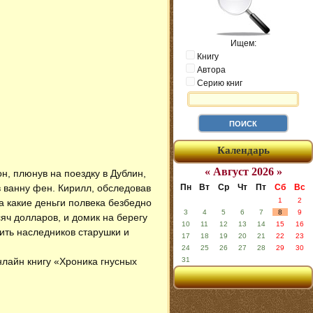
Ищем:
Книгу
Автора
Серию книг
Календарь
« Август 2026 »
н, плюнув на поездку в Дублин,
в ванну фен. Кирилл, обследовав
Пн
Вт
Ср
Чт
Пт
Сб
Вс
1
2
на какие деньги полвека безбедно
3
4
5
6
7
8
9
яч долларов, и домик на берегу
10
11
12
13
14
15
16
рить наследников старушки и
17
18
19
20
21
22
23
24
25
26
27
28
29
30
нлайн книгу «Хроника гнусных
31