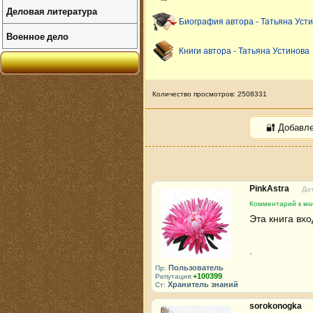
Деловая литература
Биография автора - Татьяна Уст
Военное дело
Книги автора - Татьяна Устинова
Количество просмотров: 2508331
🔐 Добавл
PinkAstra
Дат
Комментарий к кни
Эта книга вхо
.
Пользователь
Пр:
+100399
Репутация:
Хранитель знаний
Ст:
sorokonogka