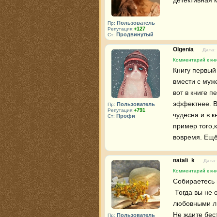
Пользователь
Пр:
+127
Репутация:
Продвинутый
Ст:
Olgenia
Дата:
Комментарий к кни
Книгу первый
вмести с муж
вот в книге п
эффектнее. В
Пользователь
Пр:
+791
Репутация:
чудесна и в к
Профи
Ст:
пример того,
вовремя. Ещё 
natali_k
Дата:
Комментарий к кни
Собираетесь в
 Тогда вы не ошибетесь, если возьмете эту книгу. Она проста, легка и весела, наполненна семейными тайнами, 
любовными ли
Не ждите бест
Пользователь
Пр: