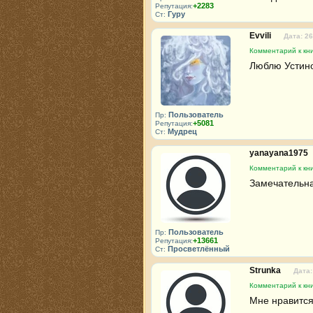
+2283
Репутация:
Гуру
Ст:
Evvili
Дата: 26
Комментарий к кни
Люблю Устино
Пользователь
Пр:
+5081
Репутация:
Мудрец
Ст:
yanayana1975
Комментарий к кни
Замечательная
Пользователь
Пр:
+13661
Репутация:
Просветлённый
Ст:
Strunka
Дата:
Комментарий к кни
Мне нравится 