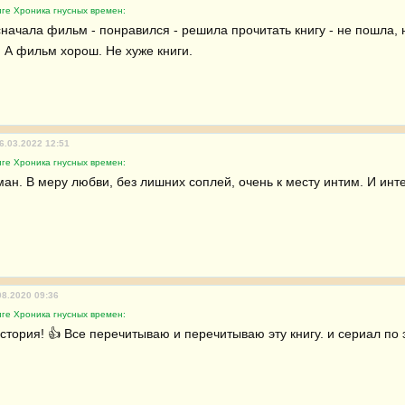
ге Хроника гнусных времен:
начала фильм - понравился - решила прочитать книгу - не пошла, 
 А фильм хорош. Не хуже книги.
6.03.2022 12:51
ге Хроника гнусных времен:
ан. В меру любви, без лишних соплей, очень к месту интим. И инте
08.2020 09:36
ге Хроника гнусных времен:
тория! 👍 Все перечитываю и перечитываю эту книгу. и сериал по э