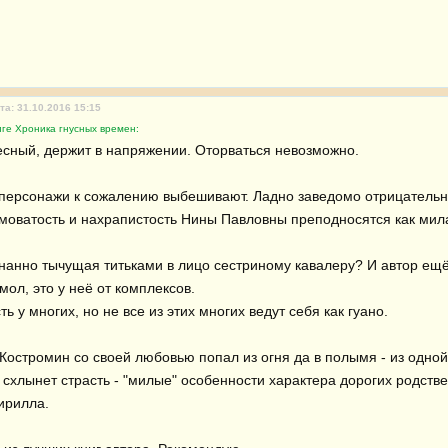
та: 31.10.2016 15:15
ге Хроника гнусных времен:
сный, держит в напряжении. Оторваться невозможно.

 персонажи к сожалению выбешивают. Ладно заведомо отрицательные
моватость и нахрапистость Нины Павловны преподносятся как мила
знанно тычущая титьками в лицо сестриному кавалеру? И автор ещё 
мол, это у неё от комплексов.

ь у многих, но не все из этих многих ведут себя как гуано.

Костромин со своей любовью попал из огня да в полымя - из одно
 схлынет страсть - "милые" особенности характера дорогих родстве
рилла.
