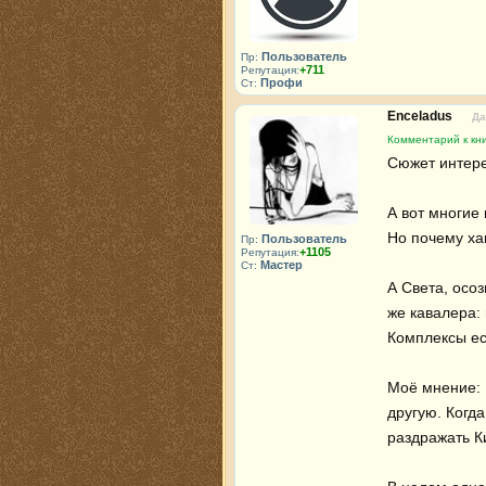
Пользователь
Пр:
+711
Репутация:
Профи
Ст:
Enceladus
Да
Комментарий к кни
Сюжет интере
А вот многие
Но почему ха
Пользователь
Пр:
+1105
Репутация:
Мастер
Ст:
А Света, осо
же кавалера: 
Комплексы ест
Моё мнение: 
другую. Когда
раздражать Ки