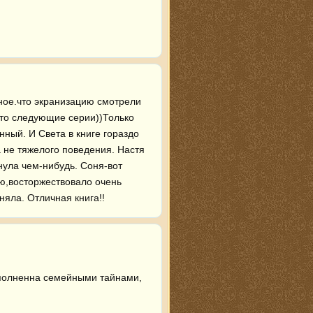
ное.что экранизацию смотрели 
-то следующие серии))Только 
ный. И Света в книге гораздо 
 не тяжелого поведения. Настя 
нула чем-нибудь. Соня-вот 
ю,восторжествовало очень 
няла. Отличная книга!!