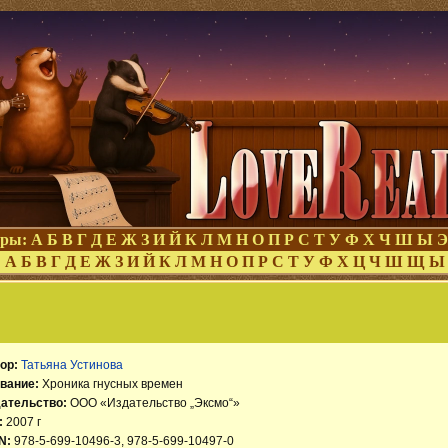
оры:
А
Б
В
Г
Д
Е
Ж
З
И
Й
К
Л
М
Н
О
П
Р
С
Т
У
Ф
Х
Ч
Ш
Ы
Э
:
А
Б
В
Г
Д
Е
Ж
З
И
Й
К
Л
М
Н
О
П
Р
С
Т
У
Ф
Х
Ц
Ч
Ш
Щ
Ы
ор:
Татьяна Устинова
вание:
Хроника гнусных времен
ательство:
ООО «Издательство „Эксмо“»
:
2007 г
N:
978-5-699-10496-3, 978-5-699-10497-0