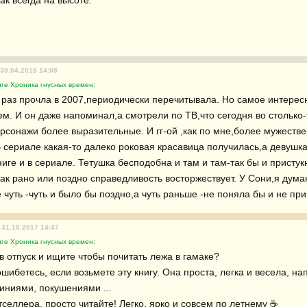
 30.04.2018 14:08
ге Хроника гнусных времен:
 раз прочла в 2007,периодически перечитывала. Но самое интерес
ем. И он даже напоминал,а смотрели по ТВ,что сегодня во столько
ерсонажи более выразительные. И гг-ой ,как по мне,более мужествен
 сериале какая-то далеко роковая красавица получилась,а девушка
ниге и в сериале. Тетушка бесподобна и там и там-так бы и пристук
как рано или поздно справедливость восторжествует. У Сони,я дума
чуть -чуть и было бы поздно,а чуть раньше -не поняла бы и не при
 31.10.2017 14:47
ге Хроника гнусных времен:
 отпуск и ищите чтобы почитать лежа в гамаке?

ниями, покушениями ...

селлера, просто читайте! Легко, ярко и совсем по летнему ☕ 