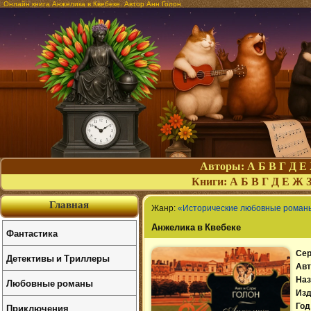
Онлайн книга Анжелика в Квебеке. Автор Анн Голон
Авторы:
А
Б
В
Г
Д
Е
Книги:
А
Б
В
Г
Д
Е
Ж
Главная
Жанр:
«Исторические любовные роман
Анжелика в Квебеке
Фантастика
Сер
Детективы и Триллеры
Авт
Наз
Любовные романы
Изд
Приключения
Год