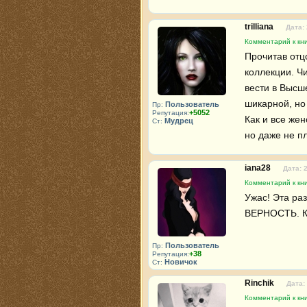
trilliana
Дата:
Комментарий к кни
Прочитав отц
коллекции. Чи
вести в Высше
шикарной, но 
Пользователь
Пр:
+5052
Репутация:
Как и все жен
Мудрец
Ст:
но даже не п
iana28
Дата: 
Комментарий к кни
Ужас! Эта ра
ВЕРНОСТЬ. Ка
Пользователь
Пр:
+38
Репутация:
Новичок
Ст:
Rinchik
Дата:
Комментарий к кни