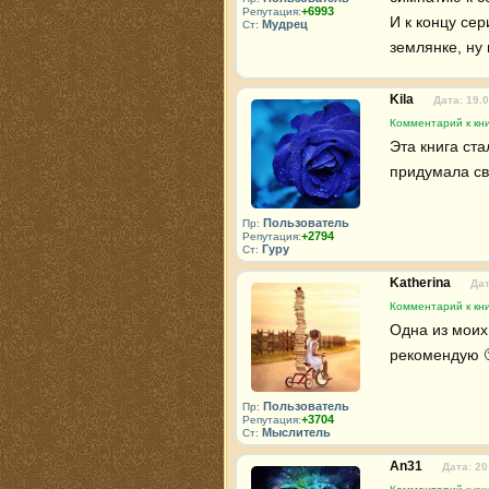
+6993
Репутация:
И к концу сер
Мудрец
Ст:
землянке, ну
Kila
Дата: 19.
Комментарий к кни
Эта книга ста
придумала св
Пользователь
Пр:
+2794
Репутация:
Гуру
Ст:
Katherina
Дат
Комментарий к кни
Одна из моих
рекомендую 
Пользователь
Пр:
+3704
Репутация:
Мыслитель
Ст:
An31
Дата: 20