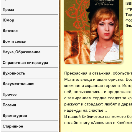
ISB
Проза
Стр
Тир
Юмор
Фо
Язы
Детское
Дом и семья
Наука, Образование
Справочная литература
Духовность
Прекрасная и отважная, обольсти
Мстительница и авантюристка. Во
Документальная
книжная и экранная героиня. Ист
ней, пользовались - и продолжаю
Прочее
с замиранием сердца следят за к
рискуют и страдают, любят и дерз
Поэзия
надежды на счастье...
Драматургия
В нашей библиотеке вы можете б
онлайн книгу «Анжелика в Квебеке
Старинное