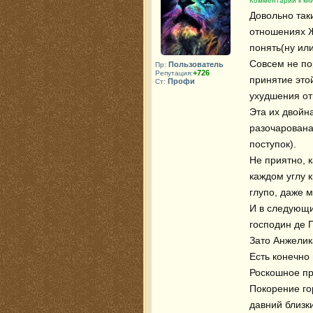
Комментарий к кни
Довольно так
отношениях 
понять(ну или
Совсем не по
Пользователь
Пр:
+726
Репутация:
принятие этой
Профи
Ст:
ухудшения отн
Эта их двойн
разочарована
поступок).

Не приятно, к
каждом углу к
глупо, даже м
И в следующих
господин де П
Зато Анжелика
Есть конечно
Роскошное пр
Покорение го
давний близки