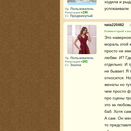
ходила и рыда
успокаивали.
Пользователь
Пр:
+190
Репутация:
Продвинутый
Ст:
nata220482
Д
Комментарий к кни
Это наверное
мораль этой к
просто не им
любви. И? Где
Пользователь
Пр:
+281
Репутация:
отдельно. И 
Знаток
Ст:
не бывает. Я 
относится. Но
женаты но тут
чем просто фу
про сцены тра
это за любовь
баб. Хотя са
А сам. Он ме
то представл