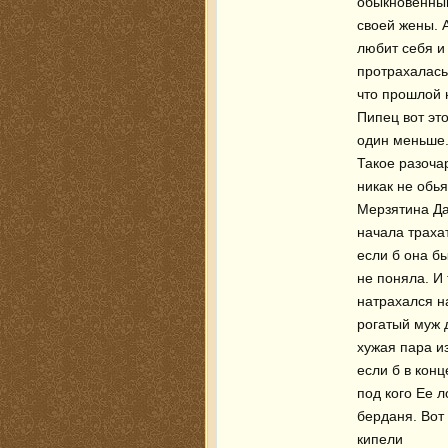
обыкновенным
своей жены. 
любит себя и 
протрахалась 
что прошлой н
Пипец вот это
один меньше.
Такое разоча
никак не обья
Мерзятина Да
начала траха
если б она бы
не поняла. И 
натрахался н
рогатый муж 
хужая пара из
если б в конц
под кого Ее 
берданя. Вот 
кипели