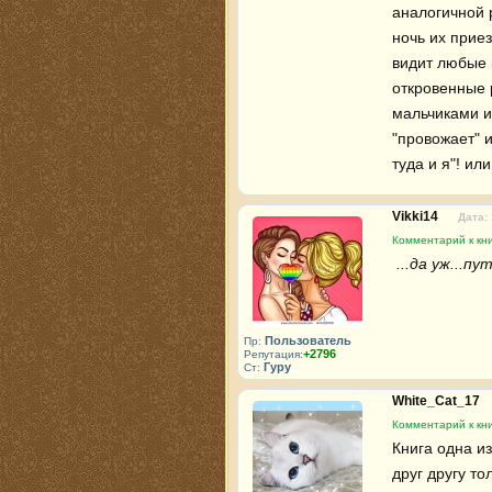
аналогичной р
ночь их приез
видит любые 
откровенные 
мальчиками и 
"провожает" 
туда и я"! или
Vikki14
Дата:
Комментарий к кни
 ...да уж...п
Пользователь
Пр:
+2796
Репутация:
Гуру
Ст:
White_Cat_17
Комментарий к кни
Книга одна и
друг другу то