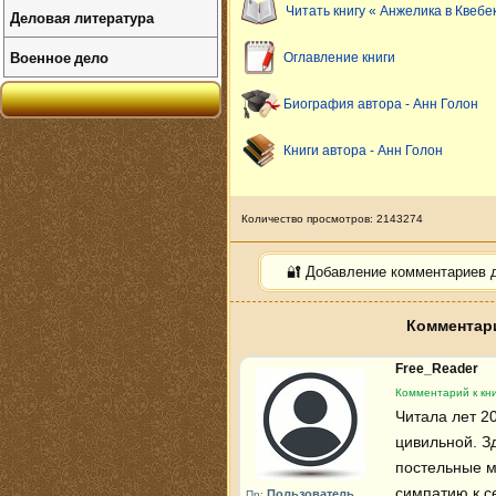
Читать книгу « Анжелика в Квебе
Деловая литература
Военное дело
Оглавление книги
Биография автора - Анн Голон
Книги автора - Анн Голон
Количество просмотров: 2143274
🔐 Добавление комментариев 
Комментари
Free_Reader
Комментарий к кни
Читала лет 20
цивильной. Зд
постельные 
симпатию к с
Пользователь
Пр: