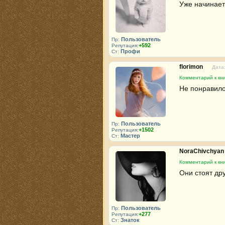
Уже начинает
Пользователь
Пр:
+592
Репутация:
Профи
Ст:
florimon
Дата:
Комментарий к кни
Не понравило
Пользователь
Пр:
+1502
Репутация:
Мастер
Ст:
NoraChivchya
Комментарий к кни
Они стоят дру
Пользователь
Пр:
+277
Репутация:
Знаток
Ст: