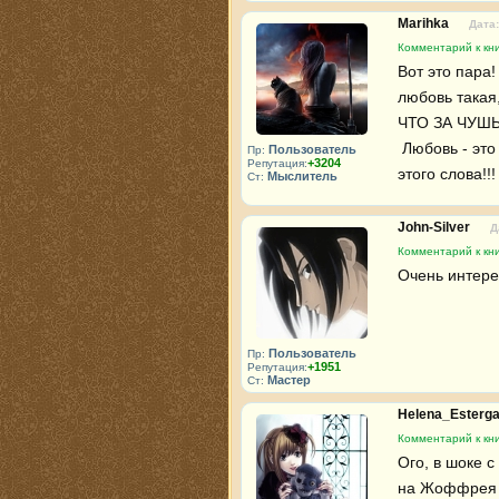
Marihka
Дата:
Комментарий к кни
Вот это пара!
любовь такая, 
ЧТО ЗА ЧУШЬ!
 Любовь - это доверие, взаимопонимание, ВЕРНОСТЬ - во всех смыслах 
Пользователь
Пр:
+3204
Репутация:
этого слова!!!
Мыслитель
Ст:
John-Silver
Д
Комментарий к кни
Очень интере
Пользователь
Пр:
+1951
Репутация:
Мастер
Ст:
Helena_Esterga
Комментарий к кни
Ого, в шоке 
на Жоффрея з