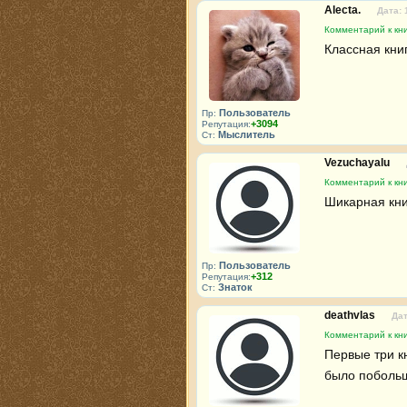
Alecta.
Дата: 
Комментарий к кн
Классная кни
Пользователь
Пр:
+3094
Репутация:
Мыслитель
Ст:
Vezuchayalu
Комментарий к кн
Шикарная кни
Пользователь
Пр:
+312
Репутация:
Знаток
Ст:
deathvlas
Дат
Комментарий к кн
Первые три кн
было побольш