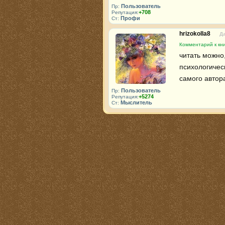
Пользователь
Пр:
+708
Репутация:
Профи
Ст:
hrizokolla8
Да
Комментарий к кн
читать можно,
психологическ
самого автора
Пользователь
Пр:
+5274
Репутация:
Мыслитель
Ст: