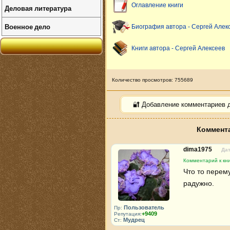
Оглавление книги
Деловая литература
Военное дело
Биография автора - Сергей Алек
Книги автора - Сергей Алексеев
Количество просмотров: 755689
🔐 Добавление комментариев 
Коммента
dima1975
Дат
Комментарий к кн
Что то перему
радужно.
Пользователь
Пр:
+9409
Репутация:
Мудрец
Ст: