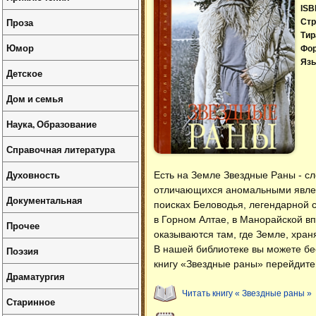
ISB
Проза
Стр
Тир
Юмор
Фо
Язы
Детское
Дом и семья
Наука, Образование
Справочная литература
Духовность
Есть на Земле Звездные Раны - сл
отличающихся аномальными явлен
Документальная
поисках Беловодья, легендарной 
в Горном Алтае, в Манорайской вп
Прочее
оказываются там, где Земле, хран
В нашей библиотеке вы можете б
Поэзия
книгу «Звездные раны» перейдите 
Драматургия
Читать книгу « Звездные раны »
Старинное