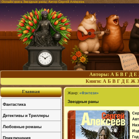
Онлайн книга Звездные раны. Автор Сергей Алексеев
Авторы:
А
Б
В
Г
Д
Е
Книги:
А
Б
В
Г
Д
Е
Ж
Главная
Жанр:
«Фэнтези»
Звездные раны
Фантастика
Сер
Детективы и Триллеры
Авт
Наз
Любовные романы
Изд
Приключения
Год