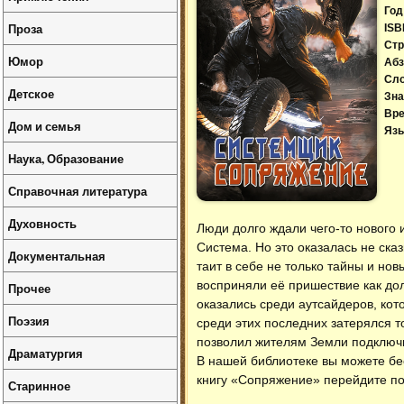
Год
Проза
ISB
Стр
Юмор
Абз
Сл
Детское
Зна
Вре
Дом и семья
Язы
Наука, Образование
Справочная литература
Духовность
Люди долго ждали чего-то нового 
Система. Но это оказалась не сказ
Документальная
таит в себе не только тайны и но
восприняли её пришествие как дол
Прочее
оказались среди аутсайдеров, кот
Поэзия
среди этих последних затерялся т
позволил жителям Земли подключ
Драматургия
В нашей библиотеке вы можете б
книгу «Сопряжение» перейдите по
Старинное