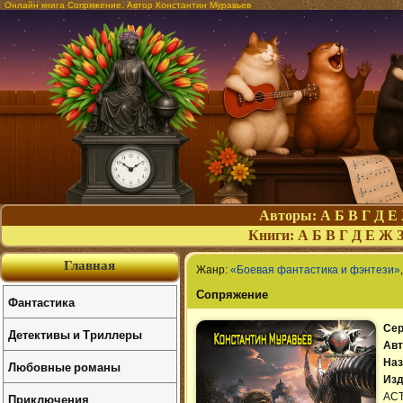
Онлайн книга Сопряжение. Автор Константин Муравьев
Авторы:
А
Б
В
Г
Д
Е
Книги:
А
Б
В
Г
Д
Е
Ж
Главная
Жанр:
«Боевая фантастика и фэнтези»
Сопряжение
Фантастика
Сер
Детективы и Триллеры
Авт
Наз
Любовные романы
Изд
Приключения
АС