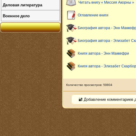
Читать книгу « Миссия Акорны »
Деловая литература
Военное дело
Оглавление книги
Биография автора - Энн Маккеф
Биография автора - Элизабет С
Книги автора - Энн Маккефри
Книги автора - Элизабет Скарбо
Количество просмотров: 59804
🔐 Добавление комментариев 