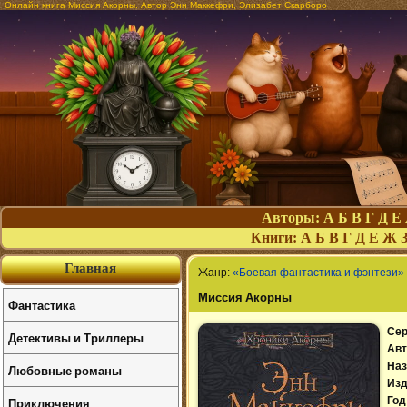
Онлайн книга Миссия Акорны. Автор Энн Маккефри, Элизабет Скарборо
Авторы:
А
Б
В
Г
Д
Е
Книги:
А
Б
В
Г
Д
Е
Ж
Главная
Жанр:
«Боевая фантастика и фэнтези»
Миссия Акорны
Фантастика
Сер
Детективы и Триллеры
Авт
Наз
Любовные романы
Изд
Приключения
Год