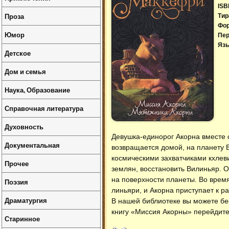
ISB
Проза
Тир
Фо
Юмор
Пер
Язы
Детское
Дом и семья
Наука, Образование
Справочная литература
Духовность
Девушка-единорог Акорна вместе 
Документальная
возвращается домой, на планету 
космическими захватчиками кхлев
Прочее
землян, восстановить Вилиньяр. 
на поверхности планеты. Во врем
Поэзия
линьяри, и Акорна приступает к 
Драматургия
В нашей библиотеке вы можете б
книгу «Миссия Акорны» перейдите
Старинное