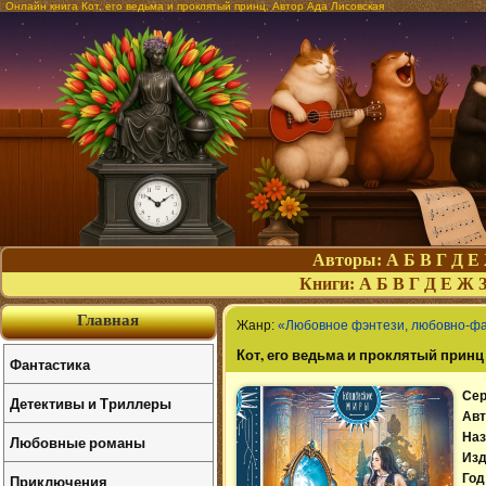
Онлайн книга Кот, его ведьма и проклятый принц. Автор Ада Лисовская
Авторы:
А
Б
В
Г
Д
Е
Книги:
А
Б
В
Г
Д
Е
Ж
Главная
Жанр:
«Любовное фэнтези, любовно-ф
Кот, его ведьма и проклятый принц
Фантастика
Сер
Детективы и Триллеры
Авт
Наз
Любовные романы
Изд
Приключения
Год