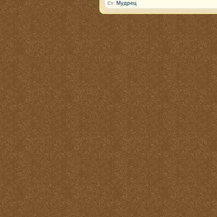
Мудрец
Ст: