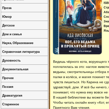
ISB
Проза
Стр
Абз
Юмор
Сл
Зна
Детское
Вре
Язы
Дом и семья
Наука, Образование
Справочная литература
Духовность
Видишь чёрного кота, ворующего 
поплатилась за это: наглое животн
Документальная
ведьмы, смотрительницы отбора пр
палки в колёса, и магия покинет т
Прочее
чувств лишиться. Но Карина не сд
Поэзия
здравствуй, дом. И всё бы ничего
понимает, что нужна ему вовсе не
Драматургия
В нашей библиотеке вы можете б
Чтобы читать онлайн книгу «Кот, 
Старинное
Приятного Вам чтения.