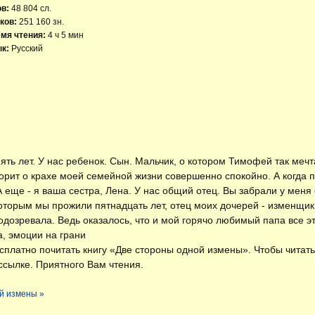
ов:
48 804 сл.
ков:
251 160 зн.
мя чтения:
4 ч 5 мин
к:
Русский
 пять лет. У нас ребенок. Сын. Мальчик, о котором Тимофей так меч
ворит о крахе моей семейной жизни совершенно спокойно. А когда 
А еще - я ваша сестра, Лена. У нас общий отец. Вы забрали у меня 
 которым мы прожили пятнадцать лет, отец моих дочерей - изменщик.
подозревала. Ведь оказалось, что и мой горячо любимый папа все 
а, эмоции на грани
есплатно
почитать книгу «Две стороны одной измены»
. Чтобы читат
ссылке. Приятного Вам чтения.
ой измены »