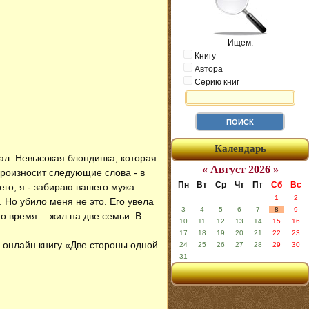
Ищем:
Книгу
Автора
Серию книг
Календарь
тал. Невысокая блондинка, которая
« Август 2026 »
произносит следующие слова - в
Пн
Вт
Ср
Чт
Пт
Сб
Вс
его, я - забираю вашего мужа.
1
2
 Но убило меня не это. Его увела
3
4
5
6
7
8
9
это время… жил на две семьи. В
10
11
12
13
14
15
16
17
18
19
20
21
22
23
ь онлайн книгу «Две стороны одной
24
25
26
27
28
29
30
31