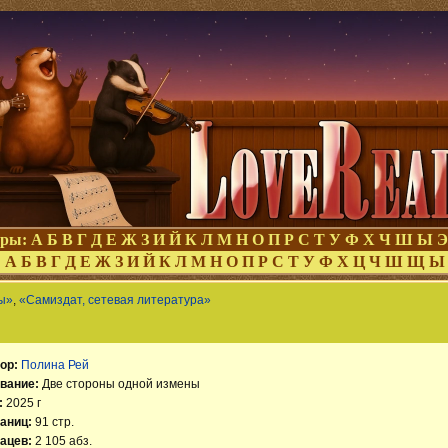
оры:
А
Б
В
Г
Д
Е
Ж
З
И
Й
К
Л
М
Н
О
П
Р
С
Т
У
Ф
Х
Ч
Ш
Ы
Э
:
А
Б
В
Г
Д
Е
Ж
З
И
Й
К
Л
М
Н
О
П
Р
С
Т
У
Ф
Х
Ц
Ч
Ш
Щ
Ы
ы»
,
«Самиздат, сетевая литература»
ор:
Полина Рей
вание:
Две стороны одной измены
:
2025 г
аниц:
91 стр.
ацев:
2 105 абз.