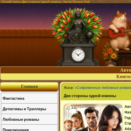
Онлайн книга Две стороны одной измены. Автор Полина Рей
Авт
Книги
Главная
Жанр:
«Современные любовные роман
Две стороны одной измены
Фантастика
Авт
Детективы и Триллеры
Наз
Год
Любовные романы
Стр
Приключения
Абз