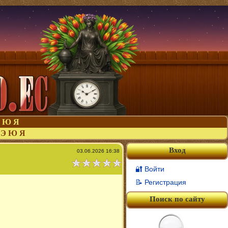
Ю
Я
Э
Ю
Я
Вход
03.06.2026 16:38
🔐 Войти
📝 Регистрация
Поиск по сайту