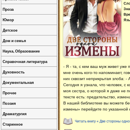
Сл
Проза
Зна
Вре
Юмор
Язы
Детское
Дом и семья
Наука, Образование
Справочная литература
- Я - та, с кем ваш муж живет уже
Духовность
мне очень кого-то напоминает, го
них сквозит неприкрытая злоба: - 
Документальная
Сегодня я узнала, что человек, с
моя сестра, о которой я даже не 
Прочее
тексте есть: предательство, измен
Поэзия
В нашей библиотеке вы можете б
измены» перейдите по указанной 
Драматургия
Читать книгу « Две стороны одн
Старинное