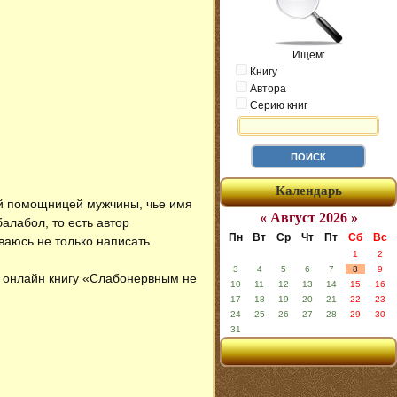
Ищем:
Книгу
Автора
Серию книг
Календарь
ной помощницей мужчины, чье имя
« Август 2026 »
алабол, то есть автор
Пн
Вт
Ср
Чт
Пт
Сб
Вс
аюсь не только написать
1
2
3
4
5
6
7
8
9
ь онлайн книгу «Слабонервным не
10
11
12
13
14
15
16
17
18
19
20
21
22
23
24
25
26
27
28
29
30
31