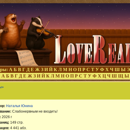
оры:
А
Б
В
Г
Д
Е
Ж
З
И
Й
К
Л
М
Н
О
П
Р
С
Т
У
Ф
Х
Ч
Ш
Ы
Э
:
А
Б
В
Г
Д
Е
Ж
З
И
Й
К
Л
М
Н
О
П
Р
С
Т
У
Ф
Х
Ц
Ч
Ш
Щ
Ы
ы»
ор:
Наталья Юнина
вание:
Слабонервным не входить!
:
2026 г
аниц:
149 стр.
ацев:
4 441 абз.