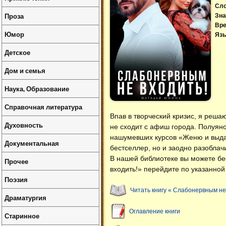
Сл
Проза
Зна
Вре
Юмор
Язы
Детское
Дом и семья
Наука, Образование
Справочная литература
Впав в творческий кризис, я реш
Духовность
не сходит с афиш города. Полуяно
нашумевших курсов «Женю и выда
Документальная
бестселлер, но и заодно разоблач
В нашей библиотеке вы можете б
Прочее
входить!» перейдите по указанной
Поэзия
Читать книгу « Слабонервным не 
Драматургия
Оглавление книги
Старинное