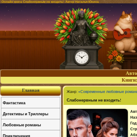
Онлайн книга Слабонервным не входить!. Автор Наталья Юнина
Авт
Книги
Главная
Жанр:
«Современные любовные роман
Слабонервным не входить!
Фантастика
Авт
Детективы и Триллеры
Наз
Год
Любовные романы
Стр
Приключения
Абз