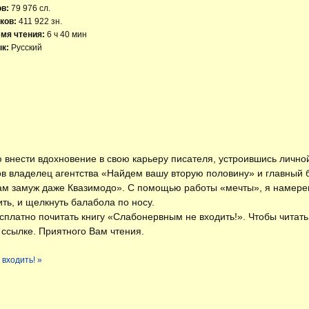
ов:
79 976 сл.
ков:
411 922 зн.
мя чтения:
6 ч 40 мин
к:
Русский
аю внести вдохновение в свою карьеру писателя, устроившись лич
в владелец агентства «Найдем вашу вторую половину» и главный б
м замуж даже Квазимодо». С помощью работы «мечты», я намерев
ить, и щелкнуть балабола по носу.
есплатно
почитать книгу «Слабонервным не входить!»
. Чтобы читат
 ссылке. Приятного Вам чтения.
входить! »