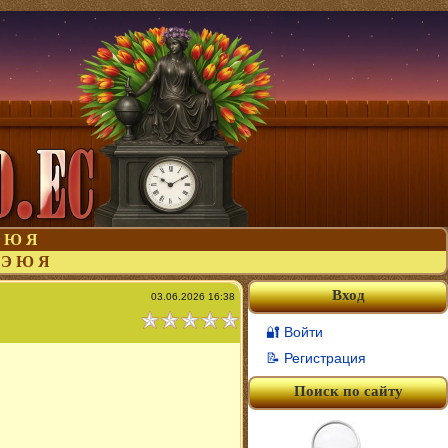
Ю
Я
Э
Ю
Я
Вход
03.06.2026 16:38
🔐 Войти
📝 Регистрация
Поиск по сайту