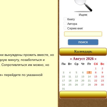
Ищем:
Книгу
Автора
Серию книг
Календарь
они вынуждены прожить вместе, но
« Август 2026 »
дную минуту, позаботиться и
Пн
Вт
Ср
Чт
Пт
Сб
Вс
. Сопротивляться им можно, но
1
2
3
4
5
6
7
8
9
им» перейдите по указанной
10
11
12
13
14
15
16
17
18
19
20
21
22
23
24
25
26
27
28
29
30
31