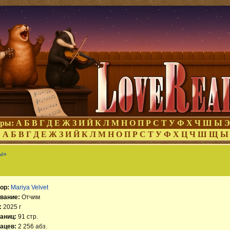
оры:
А
Б
В
Г
Д
Е
Ж
З
И
Й
К
Л
М
Н
О
П
Р
С
Т
У
Ф
Х
Ч
Ш
Ы
Э
:
А
Б
В
Г
Д
Е
Ж
З
И
Й
К
Л
М
Н
О
П
Р
С
Т
У
Ф
Х
Ц
Ч
Ш
Щ
Ы
ы»
ор:
Mariya Velvet
вание:
Отчим
:
2025 г
аниц:
91 стр.
ацев:
2 256 абз.