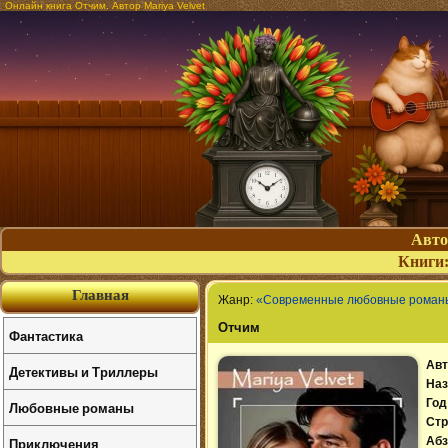
Онлайн книга Отчим. Автор Mariya Velvet
Авт
Книги
Главная
Жанр:
«Современные любовные роман
Отчим
Фантастика
Авт
Детективы и Триллеры
Наз
Год
Любовные романы
Стр
Приключения
Абз