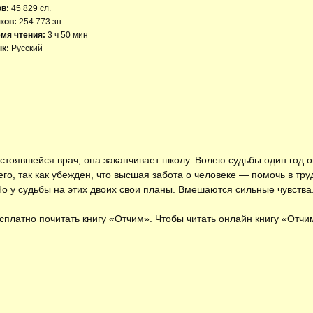
ов:
45 829 сл.
ков:
254 773 зн.
мя чтения:
3 ч 50 мин
к:
Русский
стоявшейся врач, она заканчивает школу. Волею судьбы один год 
его, так как убежден, что высшая забота о человеке — помочь в тру
Но у судьбы на этих двоих свои планы. Вмешаются сильные чувства
есплатно
почитать книгу «Отчим»
. Чтобы читать онлайн книгу «Отч