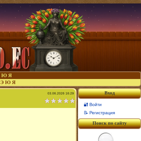
Ю
Я
Э
Ю
Я
Вход
03.06.2026 16:29
🔐 Войти
📝 Регистрация
Поиск по сайту