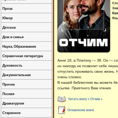
Сл
Проза
Зна
Вре
Юмор
Язы
Детское
Дом и семья
Наука, Образование
Справочная литература
Анне 18, а Платону — 38. Он — со
Духовность
он никогда не позволит себе лишн
отпустить проживать свою жизнь. 
Документальная
очень сложно.
В нашей библиотеке вы можете б
Прочее
ссылке. Приятного Вам чтения.
Поэзия
Читать книгу « Отчим »
Драматургия
Оглавление книги
Старинное