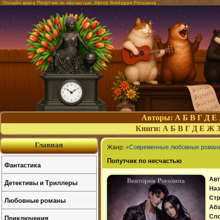
Онлайн книга Попутчик по несчастью. Автор Виктория Рогозина
Авторы:
А
Б
В
Г
Д
Е
Книги:
А
Б
В
Г
Д
Е
Ж
Главная
Жанр:
«Современные любовные роман
Попутчик по несчастью
Фантастика
Авт
Детективы и Триллеры
Наз
Стр
Любовные романы
Абз
Приключения
Сл