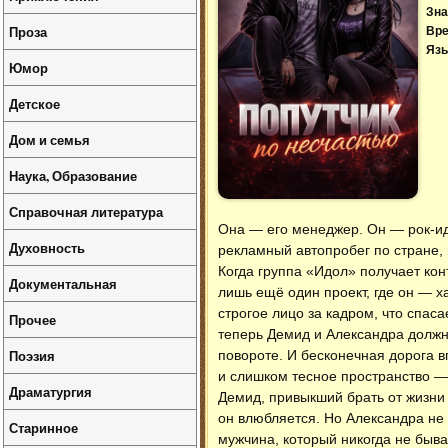
Зна
Проза
Вре
Язы
Юмор
Детское
Дом и семья
Наука, Образование
Справочная литература
Она — его менеджер. Он — рок-ид
Духовность
рекламный автопробег по стране,
Когда группа «Идол» получает конт
Документальная
лишь ещё один проект, где он — 
строгое лицо за кадром, что спас
Прочее
теперь Демид и Александра должн
Поэзия
повороте. И бесконечная дорога 
и слишком тесное пространство — 
Драматургия
Демид, привыкший брать от жизни 
он влюбляется. Но Александра не 
Старинное
мужчина, который никогда не быв