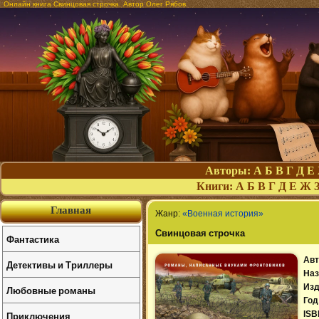
Онлайн книга Свинцовая строчка. Автор Олег Рябов
Авторы:
А
Б
В
Г
Д
Е
Книги:
А
Б
В
Г
Д
Е
Ж
Главная
Жанр:
«Военная история»
Свинцовая строчка
Фантастика
Авт
Детективы и Триллеры
Наз
Изд
Любовные романы
Год
Приключения
ISB