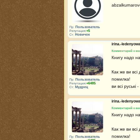
abzalkumarov
Пользователь
Пр:
+5
Репутация:
Новичок
Ст:
irina.-ledenyo
Комментарий к кни
Книгу надо на
Как же ви всі 
помилка!

Пользователь
Пр:
+6485
Репутация:
ви всі руські 
Мудрец
Ст:
irina.-ledenyo
Комментарий к кни
Книгу надо на
Как же ви всі 
помилка!

Пользователь
Пр: