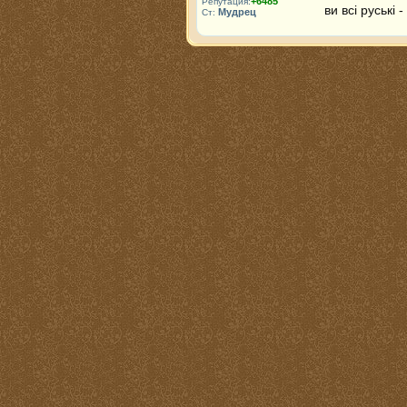
+6485
Репутация:
ви всі руські 
Мудрец
Ст: