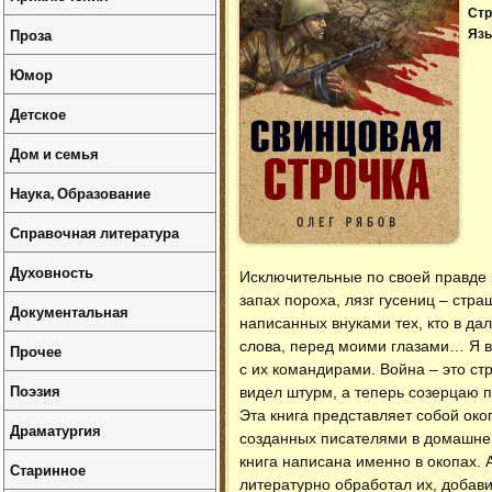
Стр
Проза
Язы
Юмор
Детское
Дом и семья
Наука, Образование
Справочная литература
Духовность
Исключительные по своей правде 
запах пороха, лязг гусениц – стр
Документальная
написанных внуками тех, кто в да
слова, перед моими глазами… Я в
Прочее
с их командирами. Война – это с
Поэзия
видел штурм, а теперь созерцаю 
Эта книга представляет собой око
Драматургия
созданных писателями в домашней
книга написана именно в окопах. 
Старинное
литературно обработал их, добави