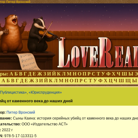
втор Питер Вронский
оры:
А
Б
В
Г
Д
Е
Ж
З
И
Й
К
Л
М
Н
О
П
Р
С
Т
У
Ф
Х
Ч
Ш
Ы
Э
:
А
Б
В
Г
Д
Е
Ж
З
И
Й
К
Л
М
Н
О
П
Р
С
Т
У
Ф
Х
Ц
Ч
Ш
Щ
Ы
Публицистика»
,
«Юриспруденция»
йц от каменного века до наших дней
ор:
Питер Вронский
вание:
Сыны Каина: история серийных убийц от каменного века до наших дн
ательство:
ООО «Издательство АСТ»
:
2022 г
N:
978-5-17-113311-5