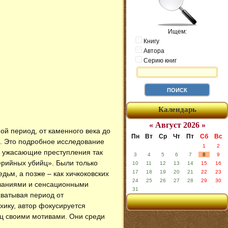
Ищем:
Книгу
Автора
Серию книг
Календарь
« Август 2026 »
й период, от каменного века до
Пн
Вт
Ср
Чт
Пт
Сб
Вс
. Это подробное исследование
1
2
х ужасающие преступления так
3
4
5
6
7
8
9
серийных убийц». Были только
10
11
12
13
14
15
16
17
18
19
20
21
22
23
ьм, а позже – как хичкоковских
24
25
26
27
28
29
30
ованиями и сенсационными
31
хватывая период от
ихику, автор фокусируется
йц своими мотивами. Они среди