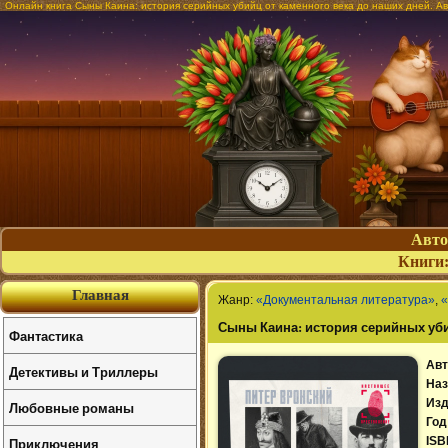
Онлайн книга Сыны Каина: история серийных убийц от каменного века до наших дней. А
Авт
Книги
Главная
Жанр:
«Документальная литература»
,
«
Сыны Каина: история серийных уби
Фантастика
Авт
Детективы и Триллеры
Наз
Изд
Любовные романы
Год
Приключения
ISB