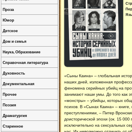
Стр
Проза
Пер
Язы
Юмор
Детское
Дом и семья
Наука, Образование
Справочная литература
Духовность
«Сыны Каина» – глобальная истор
наших дней, изложенная професс
Документальная
феномена серийных убийц на прот
Прочее
занимают наши умы. До того как э
«монстры» – убийцы, которых обще
Поэзия
психов. В «Сынах Каина» – книге
преступлениями, – Питер Вронский
Драматургия
доисторической эпохи (ок. 15 000 
исключительно на сексуальных се
Старинное
нас. Их невозможно отличить от