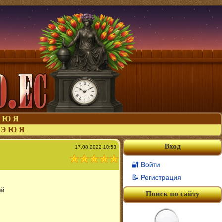
Ю
Я
Э
Ю
Я
Вход
17.08.2022 10:53
🔐 Войти
📝 Регистрация
ей
Поиск по сайту