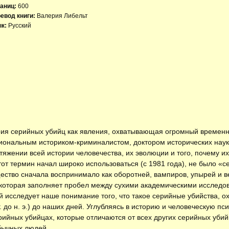
аниц:
600
евод книги:
Валерия Либельт
к:
Русский
ия серийных убийц как явления, охватывающая огромный временно
иональным историком-криминалистом, доктором исторических наук
яжении всей истории человечества, их эволюции и того, почему и
тот термин начал широко использоваться (с 1981 года), не было «
ство сначала воспринимало как оборотней, вампиров, упырей и вед
, которая заполняет пробел между сухими академическими исслед
 исследует наше понимание того, что такое серийные убийства, о
г. до н. э.) до наших дней. Углубляясь в историю и человеческую пс
рийных убийцах, которые отличаются от всех других серийных уби
 обычных людей…