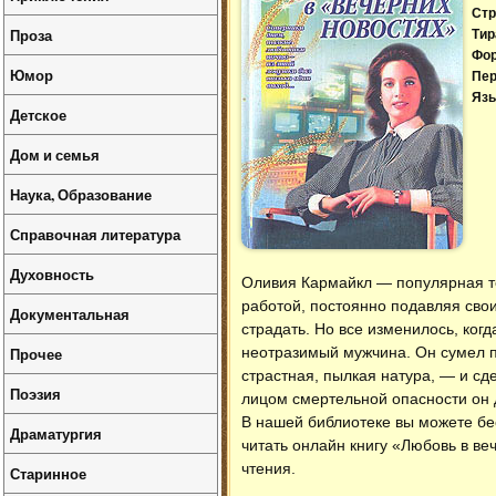
Стр
Проза
Тир
Фо
Юмор
Пер
Язы
Детское
Дом и семья
Наука, Образование
Справочная литература
Духовность
Оливия Кармайкл — популярная т
работой, постоянно подавляя сво
Документальная
страдать. Но все изменилось, ког
Прочее
неотразимый мужчина. Он сумел п
страстная, пылкая натура, — и сд
Поэзия
лицом смертельной опасности он
В нашей библиотеке вы можете б
Драматургия
читать онлайн книгу «Любовь в ве
чтения.
Старинное