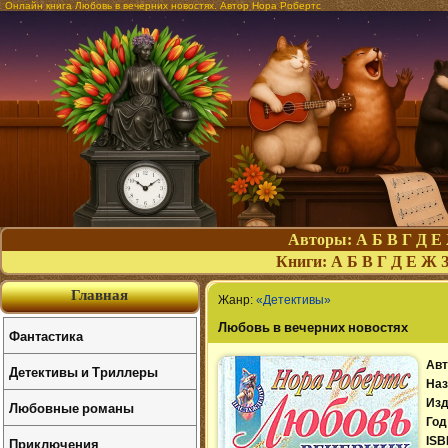
Онлайн книга Любовь в вечерних новостях. Автор Нора Робертс
Авторы:
А
Б
В
Г
Д
Е
Книги:
А
Б
В
Г
Д
Е
Ж
Главная
Жанр:
«Детективы»
Любовь в вечерних новостях
Фантастика
Авт
Детективы и Триллеры
Наз
Изд
Любовные романы
Год
Приключения
ISB