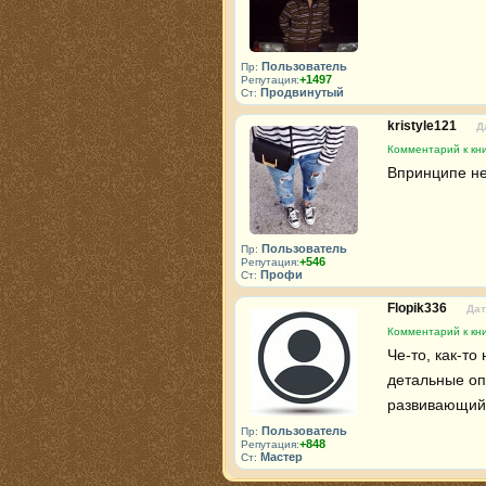
Пользователь
Пр:
+1497
Репутация:
Продвинутый
Ст:
kristyle121
Д
Комментарий к кни
Впринципе не
Пользователь
Пр:
+546
Репутация:
Профи
Ст:
Flopik336
Дат
Комментарий к кни
Че-то, как-то
детальные оп
развивающийс
Пользователь
Пр:
+848
Репутация:
Мастер
Ст: