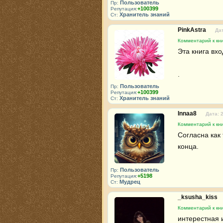
Пользователь
Пр:
+100399
Репутация:
Хранитель знаний
Ст:
PinkAstra
Дат
Комментарий к кни
Эта книга вхо
.
Пользователь
Пр:
+100399
Репутация:
Хранитель знаний
Ст:
Innaa8
Дата: 
Комментарий к кни
Согласна как 
конца.
Пользователь
Пр:
+5198
Репутация:
Мудрец
Ст:
_ksusha_kiss
Комментарий к кни
интерестная и