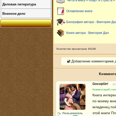
Читать книгу « Азарт и страсть »
Деловая литература
Оглавление книги
Военное дело
Биография автора - Виктория Да
Книги автора - Виктория Дал
Количество просмотров: 94248
🔐 Добавление комментариев 
Коммента
GossipGirl
Да
Комментарий к кни
Книга интерес
по моему мне
младенец пойм
этой книги Пл
Пользователь
Пр: