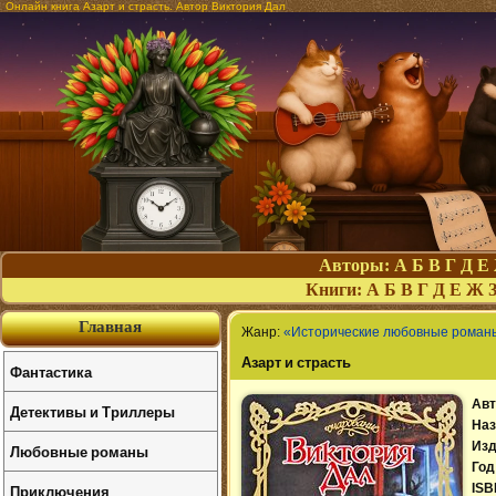
Онлайн книга Азарт и страсть. Автор Виктория Дал
Авторы:
А
Б
В
Г
Д
Е
Книги:
А
Б
В
Г
Д
Е
Ж
Главная
Жанр:
«Исторические любовные роман
Азарт и страсть
Фантастика
Авт
Детективы и Триллеры
Наз
Изд
Любовные романы
Год
Приключения
ISB