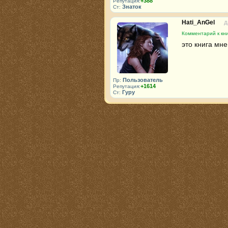
+388
Репутация:
Знаток
Ст:
Hati_AnGel
Д
Комментарий к кни
это книга мн
Пользователь
Пр:
+1614
Репутация:
Гуру
Ст: