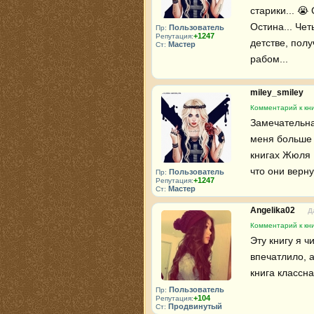
старики... 😭
Остина... Чет
Пользователь
Пр:
+1247
Репутация:
детстве, полу
Мастер
Ст:
рабом...
miley_smiley
Комментарий к кн
Замечательна
меня больше 
книгах Жюля 
что они верну
Пользователь
Пр:
+1247
Репутация:
Мастер
Ст:
Angelika02
Д
Комментарий к кн
Эту книгу я 
впечатлило, а
книга классна
Пользователь
Пр:
+104
Репутация:
Продвинутый
Ст: