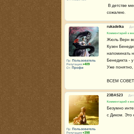
 В детстве меня никто не мог заставить её читать, а сейчас об этом 
сожалею.
rukadelka
Дат
Комментарий к кн
Жюль Верн во
Кузен Бенедик
напоминать на
Бенедикта - у
Пользователь
Пр:
+409
Репутация:
Уже понятно,
Профи
Ст:
ВСЕМ СОВЕТ
23BAS23
Дат
Комментарий к кн
Безумно инте
с Диком. Это
Пользователь
Пр:
+398
Репутация: