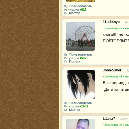
Пользователь
Пр:
+917
Репутация:
Мастер
Ст:
11ta64nya
Да
Комментарий к кн
книга!!!!!нет 
ПОВТОРЯЙТ
Пользователь
Пр:
+547
Репутация:
Профи
Ст:
John-Silver
Д
Комментарий к кн
Был период, к
"Дети капитан
Пользователь
Пр:
+1951
Репутация:
Мастер
Ст:
L.Lera7
Дата:
Комментарий к кн