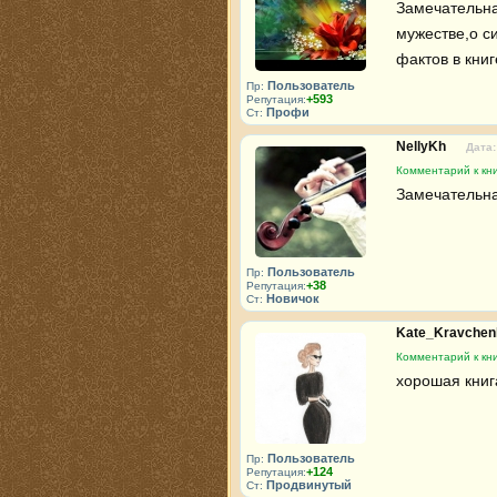
Замечательна
мужестве,о с
фактов в книг
Пользователь
Пр:
+593
Репутация:
Профи
Ст:
NellyKh
Дата:
Комментарий к кн
Замечательна
Пользователь
Пр:
+38
Репутация:
Новичок
Ст:
Kate_Kravche
Комментарий к кн
хорошая книг
Пользователь
Пр:
+124
Репутация:
Продвинутый
Ст: