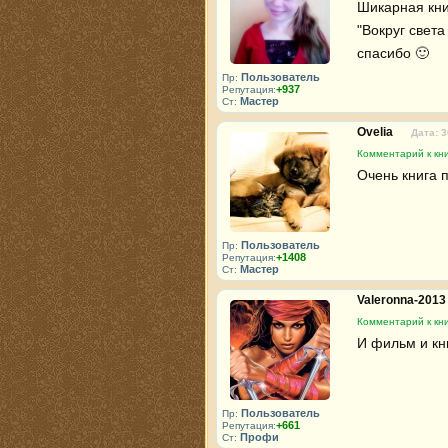
Шикарная книг
"Вокруг света
спасибо 🙂 
Пользователь
Пр:
+937
Репутация:
Мастер
Ст:
Ovelia
Дата: 3
Комментарий к кн
Очень книга 
Пользователь
Пр:
+1408
Репутация:
Мастер
Ст:
Valeronna-201
Комментарий к кн
И фильм и кни
Пользователь
Пр:
+661
Репутация:
Профи
Ст: