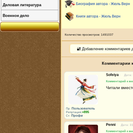
Деловая литература
Биография автора - Жюль Верн
Военное дело
Книги автора - Жюль Верн
Количество просмотров: 1491037
🔐 Добавление комментариев 
Комментарии к
Sofeiya
Дата:
Комментарий к кн
Читали вмест
Пользователь
Пр:
+895
Репутация:
Профи
Ст:
Penni
Дата: 3
Комментарий к кн