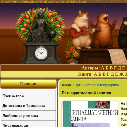
Онлайн книга Пятнадцатилетний капитан. Автор Жюль Верн
Авторы:
А
Б
В
Г
Д
Е
Книги:
А
Б
В
Г
Д
Е
Ж
Главная
Жанр:
«Путешествия и география»
Пятнадцатилетний капитан
Фантастика
Авт
Детективы и Триллеры
Наз
Изд
Любовные романы
Год
Приключения
ISB