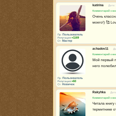
katirina
Дата:
Комментарий к кн
Очень классн
моего!) 🥰 Lo
Пользователь
Пр:
+1169
Репутация:
Мастер
Ст:
achadov11
Да
Комментарий к кн
Мой первый п
него полюбил
Пользователь
Пр:
+60
Репутация:
Новичок
Ст:
Rakyhka
Дата
Комментарий к кн
Читала книгу
термитнике от