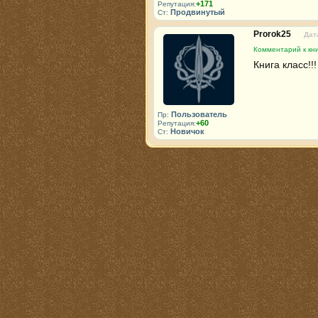
+171
Репутация:
Продвинутый
Ст:
Prorok25
Дат
Комментарий к кн
Книга класс!
Пользователь
Пр:
+60
Репутация:
Новичок
Ст: