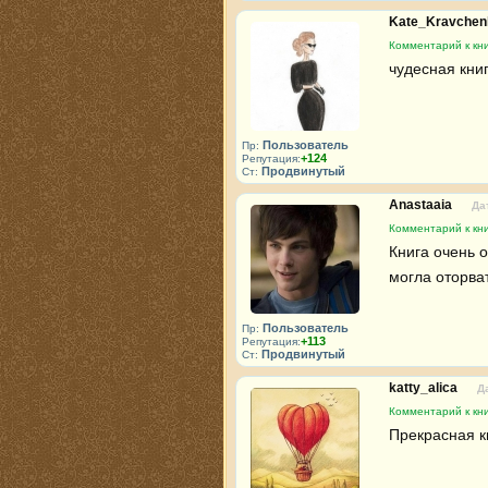
Kate_Kravche
Комментарий к кн
чудесная кни
Пользователь
Пр:
+124
Репутация:
Продвинутый
Ст:
Anastaaia
Да
Комментарий к кн
Книга очень о
могла оторват
Пользователь
Пр:
+113
Репутация:
Продвинутый
Ст:
katty_alica
Д
Комментарий к кн
Прекрасная к