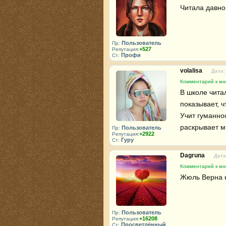
Читала давно
Пользователь
Пр:
+527
Репутация:
Профи
Ст:
volalisa
Дата:
Комментарий к кн
В школе читал
показывает, ч
Учит гуманно
раскрывает м
Пользователь
Пр:
+2922
Репутация:
Гуру
Ст:
Dagruna
Дата
Комментарий к кн
Жюль Верна н
Пользователь
Пр:
+16208
Репутация:
Просветлённый
Ст: