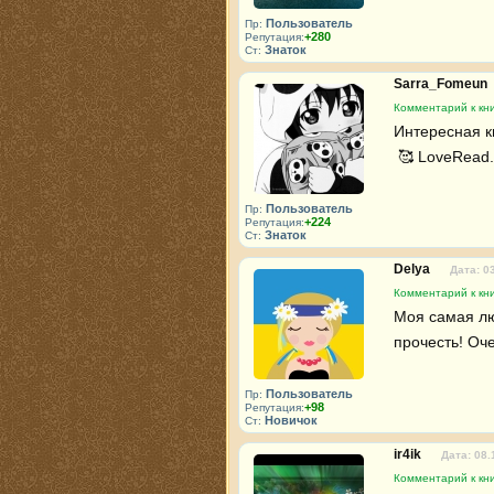
Пользователь
Пр:
+280
Репутация:
Знаток
Ст:
Sarra_Fomeun
Комментарий к кн
Интересная кн
 🥰 LoveRead.
Пользователь
Пр:
+224
Репутация:
Знаток
Ст:
Delya
Дата: 0
Комментарий к кн
Моя самая лю
прочесть! Оч
Пользователь
Пр:
+98
Репутация:
Новичок
Ст:
ir4ik
Дата: 08.
Комментарий к кн