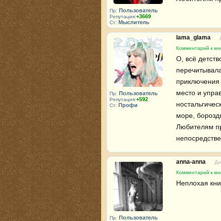
Пользователь
Пр:
+3669
Репутация:
Мыслитель
Ст:
lama_glama
Комментарий к кн
О, всё детств
перечитывала
приключения т
место и упра
Пользователь
Пр:
+592
Репутация:
ностальгическ
Профи
Ст:
море, борозд
Любителям пр
непосредствен
anna-anna
Да
Комментарий к кн
Неплохая кни
Пользователь
Пр: