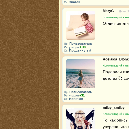
Знаток
Ст:
MaryG
Дата: 
Комментарий к кн
Отличная кни
Пользователь
Пр:
+110
Репутация:
Продвинутый
Ст:
Adelaida_Blon
Комментарий к кн
Подарили кни
детства 🥰 Lo
Пользователь
Пр:
+31
Репутация:
Новичок
Ст:
miley_smiley
Комментарий к кн
То, как описы
уверена, что 