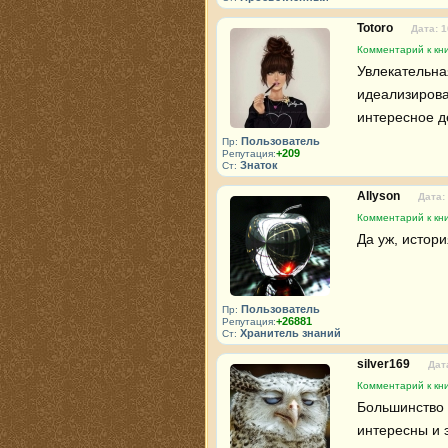
Totoro
Дата: 1
Комментарий к кн
Увлекательна
идеализирова
интересное д
Пользователь
Пр:
+209
Репутация:
Знаток
Ст:
Allyson
Дата:
Комментарий к кн
Да уж, истори
Пользователь
Пр:
+26881
Репутация:
Хранитель знаний
Ст:
silver169
Дат
Комментарий к кн
Большинство 
интересны и э