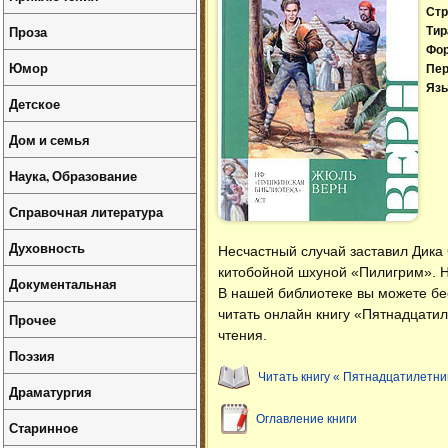
Стр
Проза
Тир
Фо
Юмор
Пер
Язы
Детское
Дом и семья
Наука, Образование
Справочная литература
Духовность
Несчастный случай заставил Дика 
китобойной шхуной «Пилигрим». Н
Документальная
В нашей библиотеке вы можете б
читать онлайн книгу «Пятнадцати
Прочее
чтения.
Поэзия
Читать книгу « Пятнадцатилетни
Драматургия
Оглавление книги
Старинное