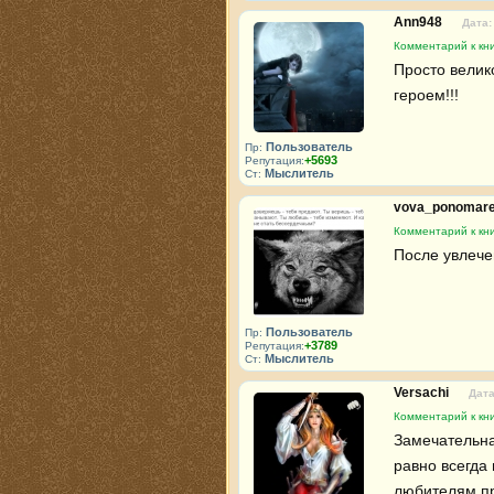
Ann948
Дата:
Комментарий к кн
Просто велик
героем!!!
Пользователь
Пр:
+5693
Репутация:
Мыслитель
Ст:
vova_ponomar
Комментарий к кн
После увлече
Пользователь
Пр:
+3789
Репутация:
Мыслитель
Ст:
Versachi
Дата
Комментарий к кн
Замечательная
равно всегда 
любителям пр