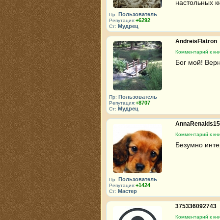
настольных кн
Пользователь
Пр:
+6292
Репутация:
Мудрец
Ст:
AndreisFlatron
Комментарий к кн
Бог мой! Верн
Пользователь
Пр:
+8707
Репутация:
Мудрец
Ст:
AnnaRenalds1
Комментарий к кн
Безумно инте
Пользователь
Пр:
+1424
Репутация:
Мастер
Ст:
375336092743
Комментарий к кн