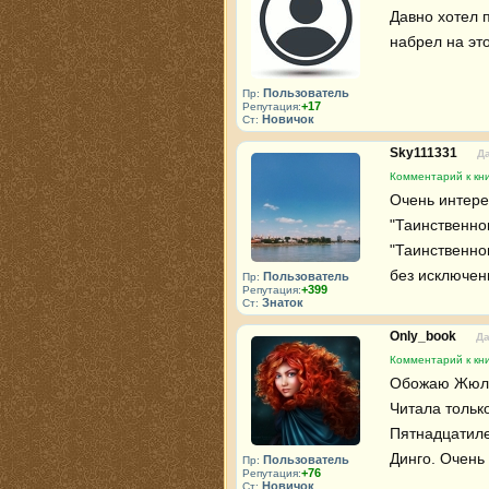
Давно хотел п
набрел на это
Пользователь
Пр:
+17
Репутация:
Новичок
Ст:
Sky111331
Да
Комментарий к кн
Очень интерес
"Таинственног
"Таинственно
без исключен
Пользователь
Пр:
+399
Репутация:
Знаток
Ст:
Only_book
Да
Комментарий к кн
Обожаю Жюля 
Читала только
Пятнадцатиле
Динго. Очень 
Пользователь
Пр:
+76
Репутация:
Новичок
Ст: