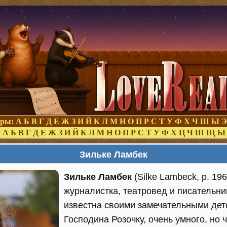
оры:
А
Б
В
Г
Д
Е
Ж
З
И
Й
К
Л
М
Н
О
П
Р
С
Т
У
Ф
Х
Ч
Ш
Ы
Э
:
А
Б
В
Г
Д
Е
Ж
З
И
Й
К
Л
М
Н
О
П
Р
С
Т
У
Ф
Х
Ц
Ч
Ш
Щ
Ы
Зильке Ламбек
Зильке Ламбек
(Silke Lambeck, р. 19
журналистка, театровед и писательни
известна своими замечательными дет
Господина Розочку, очень умного, но 