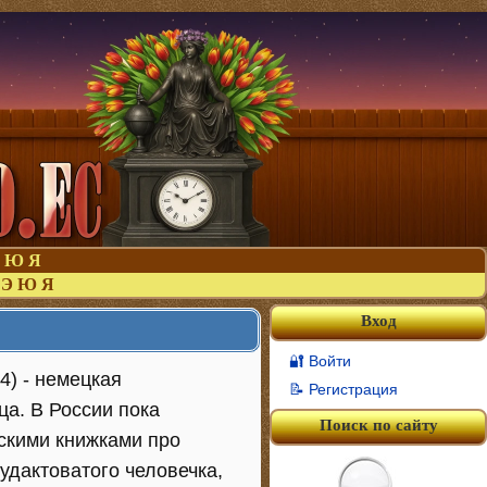
Ю
Я
Э
Ю
Я
Вход
🔐 Войти
64) - немецкая
📝 Регистрация
ца. В России пока
Поиск по сайту
скими книжками про
чудактоватого человечка,