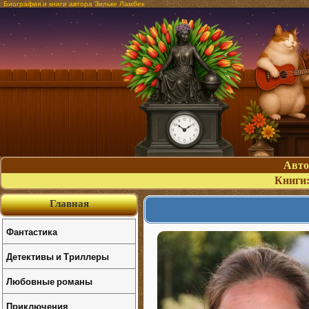
Биография и книги автора Зильке Ламбек
Авт
Книги
Главная
Фантастика
Детективы и Триллеры
Любовные романы
Приключения