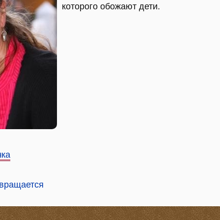
которого обожают дети.
чка
звращается