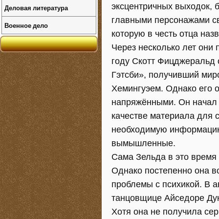
эксцентричных выходок, б
Деловая литература
главными персонажами све
Военное дело
которую в честь отца на
Через несколько лет они 
году Скотт Фицджеральд 
Гэтсби», получивший миро
Хемингуэем. Однако его 
напряжёнными. Он начал 
качестве материала для 
необходимую информацию
вымышленные.
Сама Зельда в это время 
Однако постепенно она в
проблемы с психикой. В а
танцовщице Айседоре Дун
Хотя она не получила се