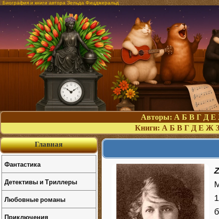
Биография и книги автора Зельда Фицджеральд
Авторы:
А
Б
В
Г
Д
Е
Книги:
А
Б
В
Г
Д
Е
Ж
Главная
Фантастика
Z
Детективы и Триллеры
М
1
Любовные романы
б
Приключения