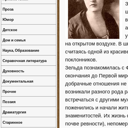
З
Проза
ш
Юмор
в
а
Детское
у
Дом и семья
на открытом воздухе. В ш
Наука, Образование
считаясь одной из красив
поклонников.
Справочная литература
Зельда познакомилась с
Духовность
окончания до Первой мир
Документальная
добрачные отношения не 
Прочее
возникали разного рода 
встречаться с другими му
Поэзия
поженились и начали жит
Драматургия
знаменитостей. Их жизнь 
Старинное
почве ревности), непоме