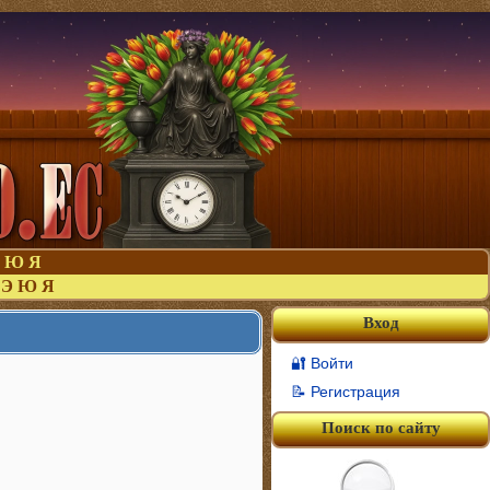
Ю
Я
Э
Ю
Я
Вход
🔐 Войти
📝 Регистрация
Поиск по сайту