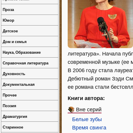
Проза
Юмор
Детское
Дом и семья
Наука, Образование
литература». Начала публ
современной музыке (ее 
Справочная литература
В 2006 году стала лауре
Духовность
Дебютный роман Зэди Сми
Документальная
ее романа стали бестсел
Прочее
Книги автора:
Поэзия
Вне серий
Драматургия
Белые зубы
Старинное
Время свинга