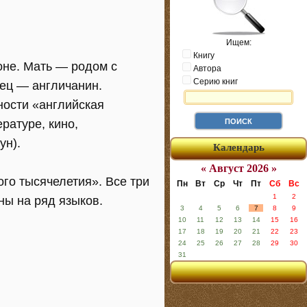
Ищем:
Книгу
оне. Мать — родом с
Автора
Серию книг
тец — англичанин.
ности «английская
ратуре, кино,
ун).
Календарь
« Август 2026 »
го тысячелетия». Все три
Пн
Вт
Ср
Чт
Пт
Сб
Вс
1
2
ны на ряд языков.
3
4
5
6
7
8
9
10
11
12
13
14
15
16
17
18
19
20
21
22
23
24
25
26
27
28
29
30
31