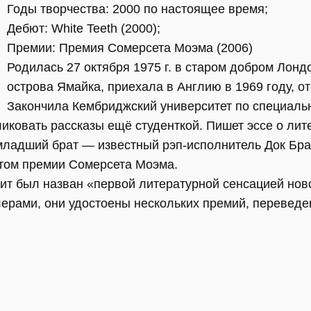
Годы творчества: 2000 по настоящее время;
Дебют: White Teeth (2000);
Премии: Премия Сомерсета Моэма (2006)
Родилась 27 октября 1975 г. в старом добром Лонд
острова Ямайка, приехала в Англию в 1969 году, о
Закончила Кембриджский университет по специаль
иковать рассказы ещё студенткой. Пишет эссе о лите
младший брат — известный рэп-исполнитель Док Бра
атом премии Сомерсета Моэма.
т был назван «первой литературной сенсацией ново
лерами, они удостоены нескольких премий, переведе