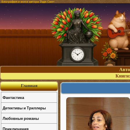
Биография и книги автора Зэди Смит
Авт
Книги
Главная
Фантастика
Детективы и Триллеры
Любовные романы
Приключения