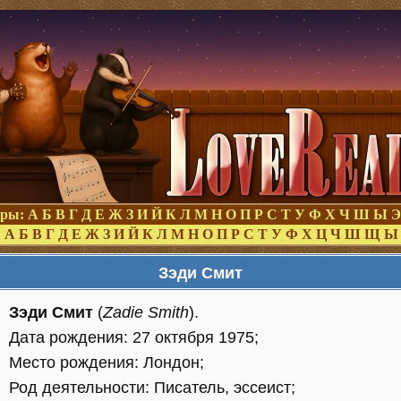
оры:
А
Б
В
Г
Д
Е
Ж
З
И
Й
К
Л
М
Н
О
П
Р
С
Т
У
Ф
Х
Ч
Ш
Ы
Э
:
А
Б
В
Г
Д
Е
Ж
З
И
Й
К
Л
М
Н
О
П
Р
С
Т
У
Ф
Х
Ц
Ч
Ш
Щ
Ы
Зэди Смит
Зэди Смит
(
Zadie Smith
).
Дата рождения: 27 октября 1975;
Место рождения: Лондон;
Род деятельности: Писатель, эссеист;