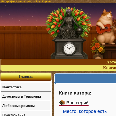
Биография и книги автора Заур Караев
Авт
Книги
Главная
Фантастика
Книги автора:
Детективы и Триллеры
Вне серий
Любовные романы
Место, которое есть
Приключения