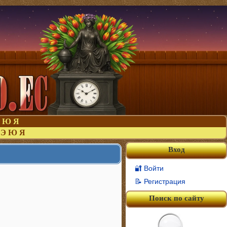
Ю
Я
Э
Ю
Я
Вход
🔐 Войти
📝 Регистрация
Поиск по сайту