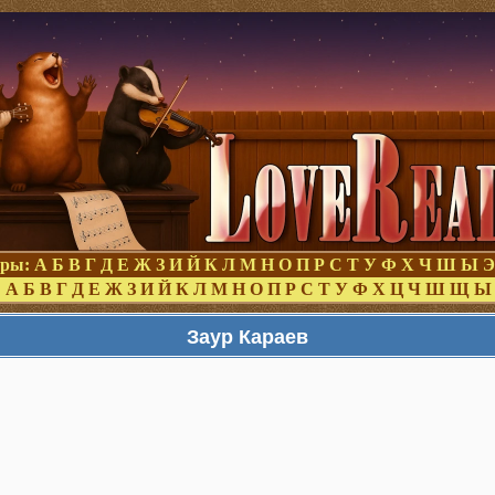
оры:
А
Б
В
Г
Д
Е
Ж
З
И
Й
К
Л
М
Н
О
П
Р
С
Т
У
Ф
Х
Ч
Ш
Ы
Э
:
А
Б
В
Г
Д
Е
Ж
З
И
Й
К
Л
М
Н
О
П
Р
С
Т
У
Ф
Х
Ц
Ч
Ш
Щ
Ы
Заур Караев