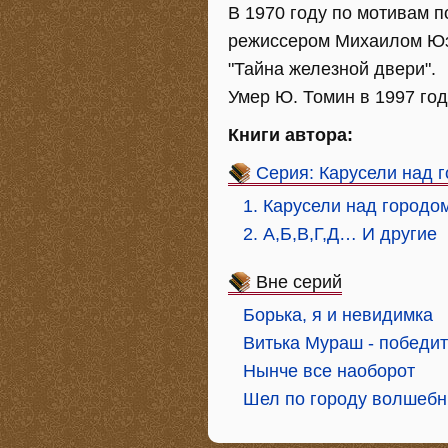
В 1970 году по мотивам 
режиссером Михаилом Юз
"Тайна железной двери".
Умер Ю. Томин в 1997 год
Книги автора:
Серия: Карусели над 
1. Карусели над городо
2. А,Б,В,Г,Д… И другие
Вне серий
Борька, я и невидимка
Витька Мураш - победит
Нынче все наоборот
Шел по городу волшебн