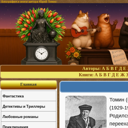
Биография и книги автора Юрий Томин
Авторы:
А
Б
В
Г
Д
Е
Книги:
А
Б
В
Г
Д
Е
Ж
Главная
Фантастика
Томин 
Детективы и Триллеры
(1929-1
Родилс
Любовные романы
переех
Приключения