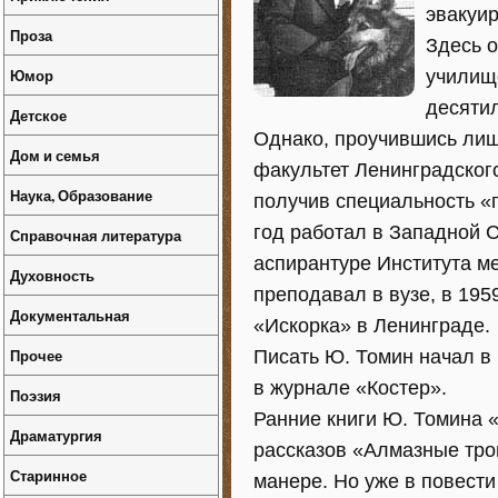
эвакуир
Проза
Здесь о
Юмор
училище
десяти
Детское
Однако, проучившись лиш
Дом и семья
факультет Ленинградского
Наука, Образование
получив специальность «г
год работал в Западной С
Справочная литература
аспирантуре Института ме
Духовность
преподавал в вузе, в 195
Документальная
«Искорка» в Ленинграде.
Прочее
Писать Ю. Томин начал в 
в журнале «Костер».
Поэзия
Ранние книги Ю. Томина «
Драматургия
рассказов «Алмазные тро
Старинное
манере. Но уже в повести