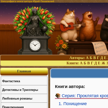
Биография и книги автора Юрий Пашковский
Авторы:
А
Б
В
Г
Д
Е
Книги:
А
Б
В
Г
Д
Е
Ж
Главная
Фантастика
Книги автора:
Детективы и Триллеры
Серия: Проклятая кро
Любовные романы
1. Похищение
Приключения