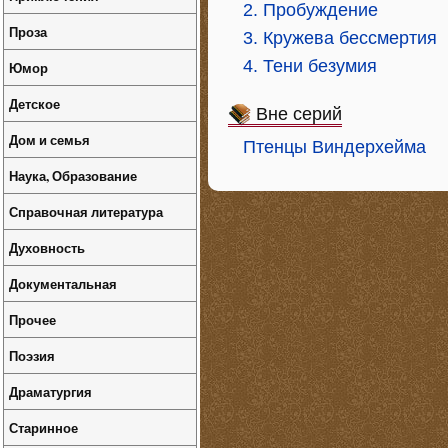
2. Пробуждение
Проза
3. Кружева бессмертия
4. Тени безумия
Юмор
Детское
Вне серий
Дом и семья
Птенцы Виндерхейма
Наука, Образование
Справочная литература
Духовность
Документальная
Прочее
Поэзия
Драматургия
Старинное