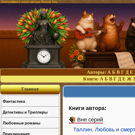
Биография и книги автора Йосеф Кац
Авторы:
А
Б
В
Г
Д
Е
Книги:
А
Б
В
Г
Д
Е
Ж
Главная
Фантастика
Книги автора:
Детективы и Триллеры
Вне серий
Любовные романы
Таллин. Любовь и смерт
Приключения