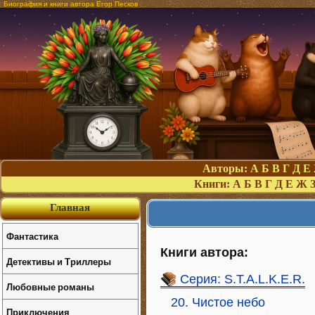
Биография и книги автора Егор Песков
Авторы:
А
Б
В
Г
Д
Е
Книги:
А
Б
В
Г
Д
Е
Ж
Главная
Фантастика
Книги автора:
Детективы и Триллеры
Серия: S.T.A.L.K.E.R.
Любовные романы
20. Чистое небо
Приключения