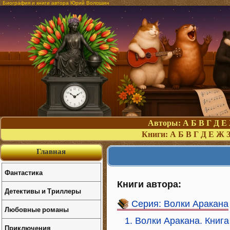
Биография и книги автора Юрий Волошин
Авторы:
А
Б
В
Г
Д
Е
Книги:
А
Б
В
Г
Д
Е
Ж
Главная
Фантастика
Книги автора:
Детективы и Триллеры
Серия: Волки Аракана
Любовные романы
1. Волки Аракана. Книга
Приключения