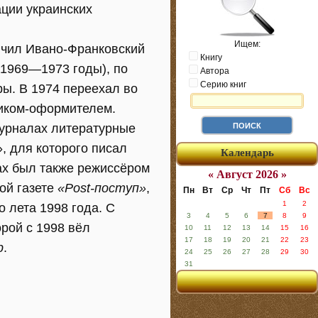
ации украинских
Ищем:
нчил Ивано-Франковский
Книгу
(1969—1973 годы), по
Автора
Серию книг
ры. В 1974 переехал во
ником-оформителем.
журналах литературные
», для которого писал
Календарь
дах был также режиссёром
« Август 2026 »
ой газете
«Post-поступ»
,
Пн
Вт
Ср
Чт
Пт
Сб
Вс
1
2
 лета 1998 года. С
3
4
5
6
7
8
9
торой с 1998 вёл
10
11
12
13
14
15
16
17
18
19
20
21
22
23
р
.
24
25
26
27
28
29
30
31