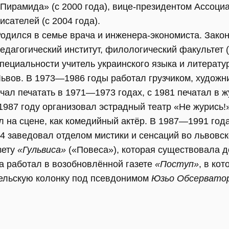
Пирамида» (с 2000 года), вице-президентом Ассоци
исателей (с 2004 года).
одился в семье врача и инженера-экономиста. Зако
едагогический институт, филологический факультет 
пециальности учитель украинского языка и литерату
ьвов. В 1973—1986 годы работал грузчиком, худож
чал печатать в 1971—1973 годах, с 1981 печатал в 
 1987 году организовал эстрадный театр «Не журись!
л на сцене, как комедийный актёр. В 1987—1991 го
4 заведовал отделом мистики и сенсаций во львовск
зету
«Гульвиса»
(«Повеса»), которая существовала до
да работал в возобновлённой газете
«Поступ»
, в ко
ельскую колонку под псевдонимом
Юзьо Обсервато