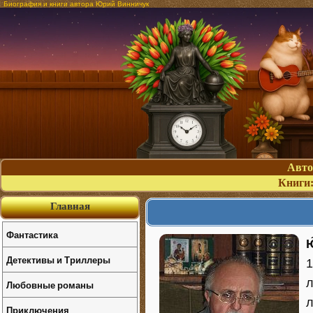
Биография и книги автора Юрий Винничук
Авт
Книги
Главная
Фантастика
Ю
Детективы и Триллеры
1
л
Любовные романы
л
Приключения