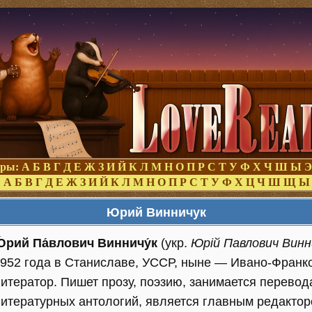
оры:
А
Б
В
Г
Д
Е
Ж
З
И
Й
К
Л
М
Н
О
П
Р
С
Т
У
Ф
Х
Ч
Ш
Ы
Э
:
А
Б
В
Г
Д
Е
Ж
З
И
Й
К
Л
М
Н
О
П
Р
С
Т
У
Ф
Х
Ц
Ч
Ш
Щ
Ы
Юрий Винничук
́рий Па́влович Винничу́к
(укр.
Юрій Павлович Винн
952 года в Станиславе, УССР, ныне — Ивано-Франк
итератор. Пишет прозу, поэзию, занимается перево
итературных антологий, является главным редактор