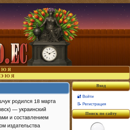
Ю
Я
Э
Ю
Я
Вход
🔐 Войти
ичук
родился 18 марта
📝 Регистрация
овск) — украинский
Поиск по сайту
дами и составлением
ом издательства