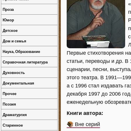
«
Проза
п
Юмор
Р
п
Детское
с
Дом и семья
Л
Наука, Образование
Первые стихотворения на
статьи, переводы и др. В
Справочная литература
сценарии, песни, выступа
Духовность
этого театра. В 1991—199
Документальная
а с 1996 стал издавать га
Прочее
декабря 1997 до 2006 го
еженедельную обозреват
Поэзия
Книги автора:
Драматургия
Вне серий
Старинное