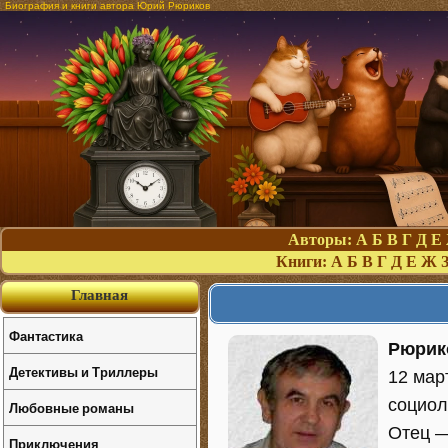
Биография и книги автора Юрий Рюриков
Авторы:
А
Б
В
Г
Д
Е
Книги:
А
Б
В
Г
Д
Е
Ж
Главная
Фантастика
Рюрик
Детективы и Триллеры
12 мар
социол
Любовные романы
Отец —
Приключения