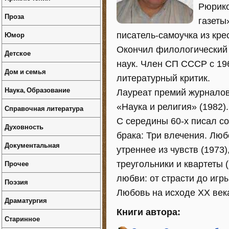
Рюрико
Проза
газеты
Юмор
писатель-самоучка из кре
Окончил филологический 
Детское
наук. Член СП СССР с 196
Дом и семья
литературный критик.
Наука, Образование
Лауреат премий журналов
«Наука и религия» (1982).
Справочная литература
С середины 60-х писал с
Духовность
брака: Три влечения. Любо
Документальная
утреннее из чувств (1973
Прочее
треугольники и квартеты (
любви: от страсти до игры 
Поэзия
Любовь на исходе XX века
Драматургия
Книги автора:
Старинное