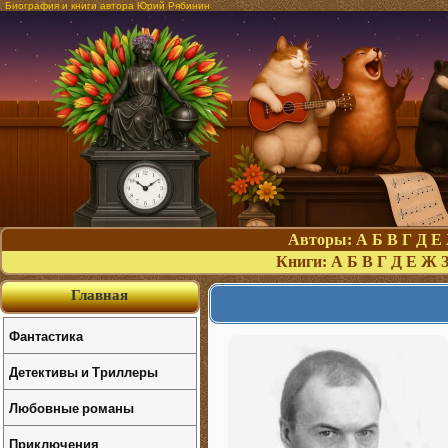
Биография и книги автора Юрий Рябинин
Авторы:
А
Б
В
Г
Д
Е
Книги:
А
Б
В
Г
Д
Е
Ж
Главная
Фантастика
Детективы и Триллеры
Любовные романы
Приключения