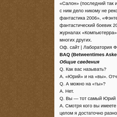
«Салон» (последний так и
с ним дело никому не рек
фантастика 2006», «Фэнте
фантастический боевик 2
журналах «Компьютерра»,
многих других.
Оф. сайт | Лаборатория 
BAQ (Betweentimes Aske
Общие сведения
Q. Как вас называть?
A. «Юрий» и на «вы». Отч
Q. А можно на «ты»?
A. Нет.
Q. Вы — тот самый Юрий
A. Смотря кого вы имеете
целом я достаточно разн