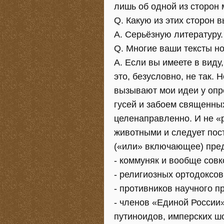
лишь об одной из сторон 
Q. Какую из этих сторон 
A. Серьёзную литературу. 
Q. Многие ваши тексты н
A. Если вы имеете в виду,
это, безусловно, не так. 
вызывают мои идеи у опр
гусей и забоем священны
целенаправленно. И не «р
животными и следует пос
(«или» включающее) пред
- коммуняк и вообще совк
- религиозных ортодоксов
- противников научного п
- членов «Единой России
путиноидов, имперских ш