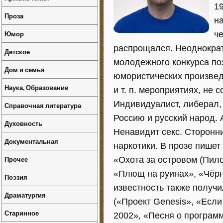
1
Проза
н
Юмор
ч
распрощался. Неоднократ
Детское
молодежного конкурса поэ
Дом и семья
юмористических произвед
Наука, Образование
и т. п. мероприятиях, не с
Индивидуалист, либерал, 
Справочная литература
Россию и русский народ. 
Духовность
Ненавидит секс. Сторонн
Документальная
наркотики. В прозе пише
Прочее
«Охота за островом (Пил
«Плющ на руинах», «Чёрн
Поэзия
известность также получ
Драматургия
(«Проект Genesis», «Есл
Старинное
2002», «Песня о программ