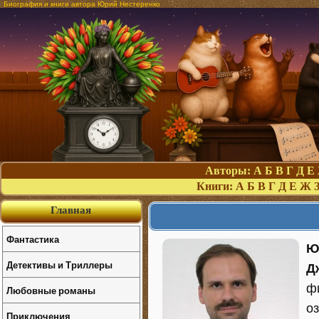
Биография и книги автора Юрий Нестеренко
Авторы:
А
Б
В
Г
Д
Е
Книги:
А
Б
В
Г
Д
Е
Ж
Главная
Фантастика
Ю
Детективы и Триллеры
Д
ф
Любовные романы
оз
Приключения