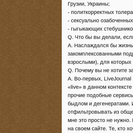
Грузии, Украины;
- политкорректных толера
- сексуально озабоченных
- гыгыкающих стебушнико
Q. Что бы вы делали, есл
A. Наслаждался бы жизнь
закомплексованными под
взрослыми), для которых 
Q. Почему вы не хотите з
A. Во-первых, LiveJourna
«live» в данном контексте
прочие подобные сервисы
быдлом и дегенератами. И
отфильтровывать из общег
мне это просто не нужно. 
на своем сайте. Те, кто х