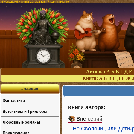
Биография и книги автора Юрий Калиниченко
Авторы:
А
Б
В
Г
Д
Е
Книги:
А
Б
В
Г
Д
Е
Ж
Главная
Фантастика
Книги автора:
Детективы и Триллеры
Вне серий
Любовные романы
Не Сволочи., или Дети-
Приключения