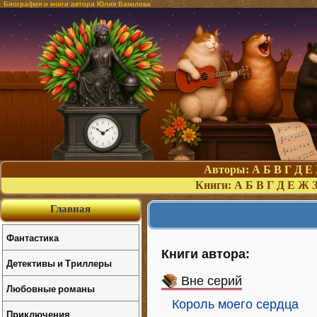
Биография и книги автора Юлия Вакилова
Авторы:
А
Б
В
Г
Д
Е
Книги:
А
Б
В
Г
Д
Е
Ж
Главная
Фантастика
Книги автора:
Детективы и Триллеры
Вне серий
Любовные романы
Король моего сердца
Приключения