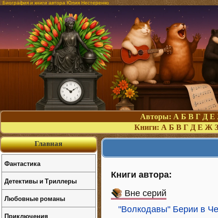
Биография и книги автора Юлия Нестеренко
Авторы:
А
Б
В
Г
Д
Е
Книги:
А
Б
В
Г
Д
Е
Ж
Главная
Фантастика
Книги автора:
Детективы и Триллеры
Вне серий
Любовные романы
"Волкодавы" Берии в Че
Приключения