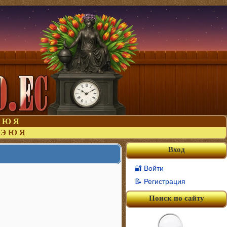
Ю
Я
Э
Ю
Я
Вход
🔐 Войти
📝 Регистрация
Поиск по сайту