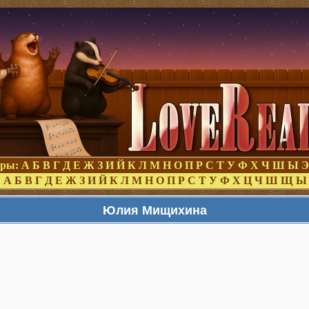
оры:
А
Б
В
Г
Д
Е
Ж
З
И
Й
К
Л
М
Н
О
П
Р
С
Т
У
Ф
Х
Ч
Ш
Ы
Э
:
А
Б
В
Г
Д
Е
Ж
З
И
Й
К
Л
М
Н
О
П
Р
С
Т
У
Ф
Х
Ц
Ч
Ш
Щ
Ы
Юлия Мищихина