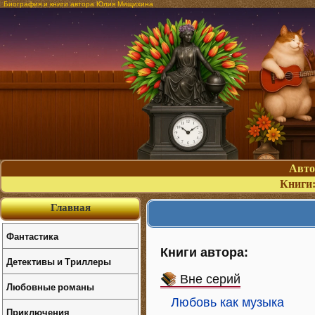
Биография и книги автора Юлия Мищихина
Авт
Книги
Главная
Фантастика
Книги автора:
Детективы и Триллеры
Вне серий
Любовные романы
Любовь как музыка
Приключения