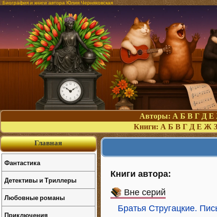
Биография и книги автора Юлия Черняховская
Авторы:
А
Б
В
Г
Д
Е
Книги:
А
Б
В
Г
Д
Е
Ж
Главная
Фантастика
Книги автора:
Детективы и Триллеры
Вне серий
Любовные романы
Братья Стругацкие. Пи
Приключения