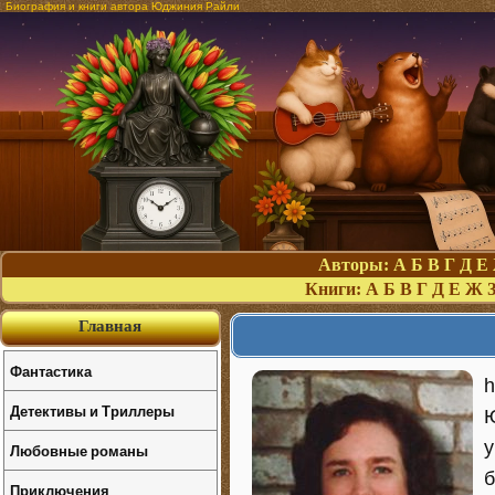
Биография и книги автора Юджиния Райли
Авторы:
А
Б
В
Г
Д
Е
Книги:
А
Б
В
Г
Д
Е
Ж
Главная
Фантастика
h
Детективы и Триллеры
Ю
у
Любовные романы
б
Приключения