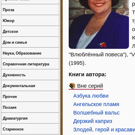
р
Проза
Юмор
т
о
Детское
Ю
Дом и семья
Л
Наука, Образование
"Влюблённый повеса"), "Vi
(1995).
Справочная литература
Книги автора:
Духовность
Документальная
Вне серий
Азбука любви
Прочее
Ангельское пламя
Поэзия
Волшебный вальс
Драматургия
Дерзкий каприз
Старинное
Злодей, герой и красав