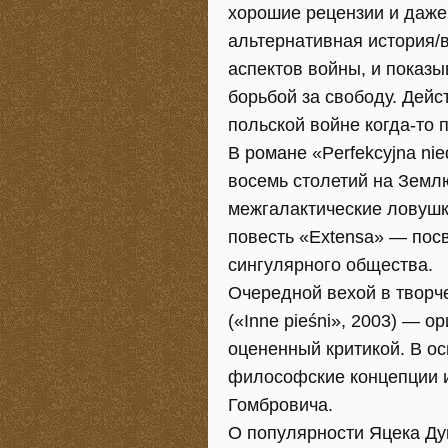
хорошие рецензии и даже
альтернативная история
аспектов войны, и показ
борьбой за свободу. Дейст
польской войне когда-то
В романе «Perfekcyjna ni
восемь столетий на Землю
межгалактические ловушк
повесть «Extensa» — пос
сингулярного общества.
Очередной вехой в творч
(«Inne pieśni», 2003) — 
оцененный критикой. В о
философские концепции и
Гомбровича.
О популярности Яцека Дук