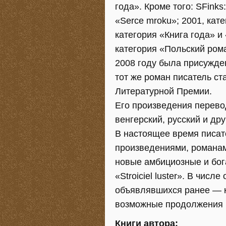
года». Кроме того: SFinks
«Serce mroku»; 2001, кате
категория «Книга года» и
категория «Польский рома
2008 году была присужден
тот же роман писатель с
Литературной Премии.
Его произведения перево
венгерский, русский и дру
В настоящее время писат
произведениями, романам
новые амбициозные и бога
«Stroiciel luster». В чис
объявлявшихся ранее — кн
возможные продолжения р
Книги автора: