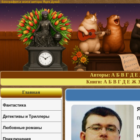
Биография и книги автора Яцек Дукай
Авторы:
А
Б
В
Г
Д
Е
Книги:
А
Б
В
Г
Д
Е
Ж
Главная
Фантастика
Детективы и Триллеры
п
п
Любовные романы
н
Приключения