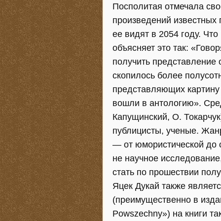
Посполитая отмечала сво
произведений известных 
ее видят в 2054 году. Чт
объясняет это так: «Гово
получить представление 
скопилось более полусотн
представляющих картину 
вошли в антологию». Сред
Капущинский, О. Токарчук
публицисты, ученые. Жан
— от юмористической до 
не научное исследование,
стать по прошествии полу
Яцек Дукай также являет
(преимущественно в издан
Powszechny») на книги та