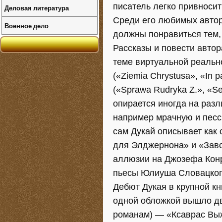
писатель легко привносит
Деловая литература
Среди его любимых автор
Военное дело
должны понравиться тем, 
Рассказы и повести авто
теме виртуальной реально
(«Ziemia Chrystusa», «In p
(«Sprawa Rudryka Z.», «S
опирается иногда на раз
например мрачную и песс
сам Дукай описывает как
для Элджернона» и «Заво
аллюзии на Джозефа Конр
пьесы Юлиуша Словацког
Дебют Дукая в крупной кн
одной обложкой вышло дв
романам) — «Ксаврас Выж