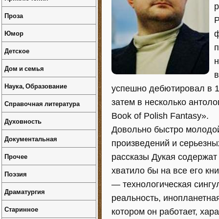
р
Проза
Р
Юмор
ф
п
Детское
н
Дом и семья
в
Наука, Образование
успешно дебютировал в 1
затем в несколько антоло
Справочная литература
Book of Polish Fantasy».
Духовность
Довольно быстро молодой
Документальная
произведений и серьезны
Прочее
рассказы Дукая содержат 
хватило бы на все его кн
Поэзия
— технологическая сингу
Драматургия
реальность, инопланетная
Старинное
котором он работает, хар