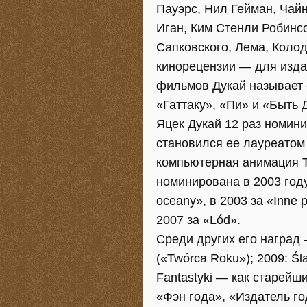
Пауэрс, Нил Гейман, Чайн
Иган, Ким Стенли Робинсо
Сапковского, Лема, Колод
кинорецензии — для изда
фильмов Дукай называет 
«Гаттаку», «Пи» и «Быть
Яцек Дукай 12 раз номин
становился ее лауреатом 
компьютерная анимация Т
номинирована в 2003 году
oceany», в 2003 за «Inne p
2007 за «Lód».
Среди других его наград 
(«Twórca Roku»); 2009: Śl
Fantastyki — как старейш
«Фэн года», «Издатель год