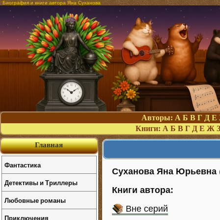
Биография и книги автора Яна Суханова
Авторы:
А
Б
В
Г
Д
Е
Книги:
А
Б
В
Г
Д
Е
Ж
Главная
Фантастика
Суханова Яна Юрьевна
Детективы и Триллеры
Книги автора:
Любовные романы
Вне серий
Приключения