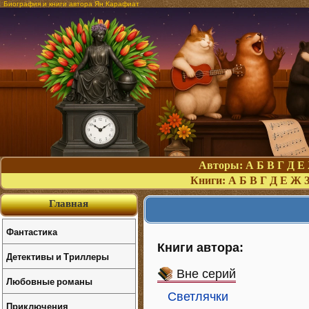
Биография и книги автора Ян Карафиат
Авторы:
А
Б
В
Г
Д
Е
Книги:
А
Б
В
Г
Д
Е
Ж
Главная
Фантастика
Книги автора:
Детективы и Триллеры
Вне серий
Любовные романы
Светлячки
Приключения